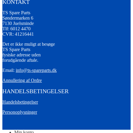
KONTAKT
TS Spare Parts
Søndermarken 6
7130 Juelsminde
Tlf: 6012 4470
CVR: 41216441
Det er ikke muligt at besøge
TS Spare Parts
fysiske adresse uden
forudgående aftale.
Email:
info@ts-spareparts.dk
Annullering af Ordre
HANDELSBETINGELSER
Handelsbetingelser
Personoplysninger
Min konto