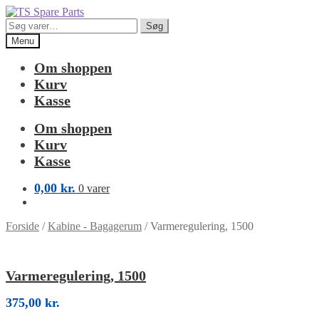
Spring
Spring
til
til
Søg
Søg
navigation
indhold
efter:
Menu
Om shoppen
Kurv
Kasse
Om shoppen
Kurv
Kasse
0,00
kr.
0 varer
Forside
/
Kabine - Bagagerum
/
Varmeregulering, 1500
Varmeregulering, 1500
375,00
kr.