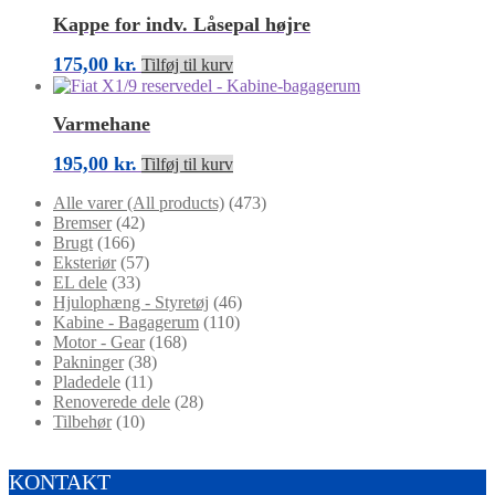
Kappe for indv. Låsepal højre
175,00
kr.
Tilføj til kurv
Varmehane
195,00
kr.
Tilføj til kurv
Alle varer (All products)
(473)
Bremser
(42)
Brugt
(166)
Eksteriør
(57)
EL dele
(33)
Hjulophæng - Styretøj
(46)
Kabine - Bagagerum
(110)
Motor - Gear
(168)
Pakninger
(38)
Pladedele
(11)
Renoverede dele
(28)
Tilbehør
(10)
KONTAKT