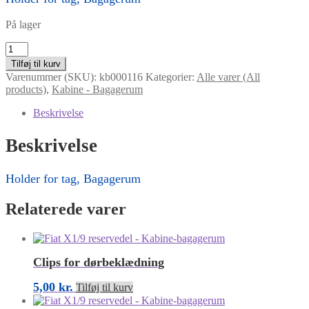
På lager
Holder
for
Tilføj til kurv
tag,
Varenummer (SKU):
kb000116
Kategorier:
Alle varer (All
Bagagerum
products)
,
Kabine - Bagagerum
antal
Beskrivelse
Beskrivelse
Holder for tag, Bagagerum
Relaterede varer
Clips for dørbeklædning
5,00
kr.
Tilføj til kurv