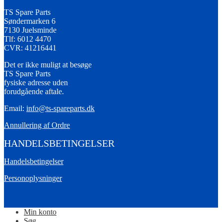
TS Spare Parts
Søndermarken 6
7130 Juelsminde
Tlf: 6012 4470
CVR: 41216441
Det er ikke muligt at besøge
TS Spare Parts
fysiske adresse uden
forudgående aftale.
Email:
info@ts-spareparts.dk
Annullering af Ordre
HANDELSBETINGELSER
Handelsbetingelser
Personoplysninger
Min konto
Søg