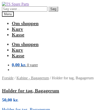
Spring
Spring
til
til
Søg
Søg
navigation
indhold
efter:
Menu
Om shoppen
Kurv
Kasse
Om shoppen
Kurv
Kasse
0,00
kr.
0 varer
Forside
/
Kabine - Bagagerum
/
Holder for tag, Bagagerum
Holder for tag, Bagagerum
50,00
kr.
Holder for tag, Bagagerum