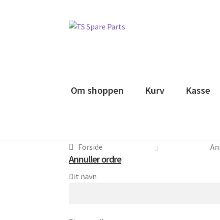
Spring
Spring
til
til
navigation
indhold
Om shoppen
Kurv
Kasse
Forside
An
Annuller ordre
Dit navn