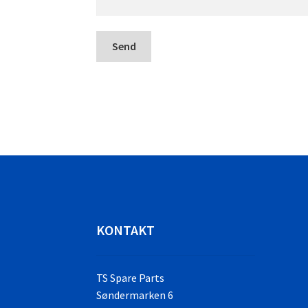
KONTAKT
TS Spare Parts
Søndermarken 6