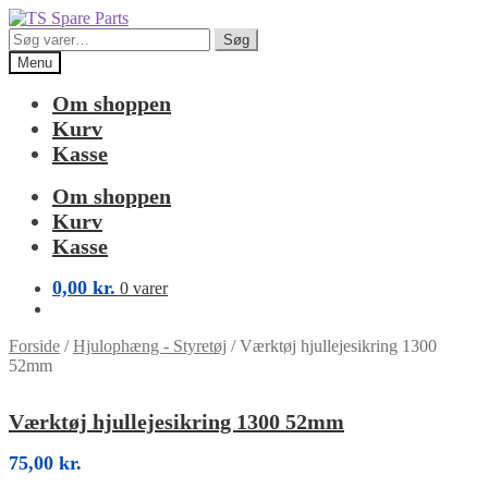
Spring
Spring
til
til
Søg
Søg
navigation
indhold
efter:
Menu
Om shoppen
Kurv
Kasse
Om shoppen
Kurv
Kasse
0,00
kr.
0 varer
Forside
/
Hjulophæng - Styretøj
/
Værktøj hjullejesikring 1300
52mm
Værktøj hjullejesikring 1300 52mm
75,00
kr.