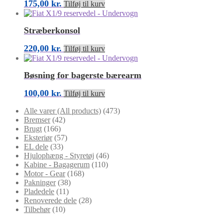
175,00
kr.
Tilføj til kurv
Stræberkonsol
220,00
kr.
Tilføj til kurv
Bøsning for bagerste bærearm
100,00
kr.
Tilføj til kurv
Alle varer (All products)
(473)
Bremser
(42)
Brugt
(166)
Eksteriør
(57)
EL dele
(33)
Hjulophæng - Styretøj
(46)
Kabine - Bagagerum
(110)
Motor - Gear
(168)
Pakninger
(38)
Pladedele
(11)
Renoverede dele
(28)
Tilbehør
(10)