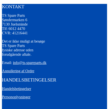
KONTAKT
TS Spare Parts
Søndermarken 6
7130 Juelsminde
Tlf: 6012 4470
CVR: 41216441
Det er ikke muligt at besøge
TS Spare Parts
fysiske adresse uden
forudgående aftale.
Email:
info@ts-spareparts.dk
Annullering af Ordre
HANDELSBETINGELSER
Handelsbetingelser
Personoplysninger