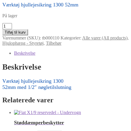
Værktøj hjullejesikring 1300 52mm
På lager
Værktøj
hjullejesikring
Tilføj til kurv
1300
Varenummer (SKU):
tb000110
Kategorier:
Alle varer (All products)
,
52mm
Hjulophæng - Styretøj
,
Tilbehør
antal
Beskrivelse
Beskrivelse
Værktøj hjullejesikring 1300
52mm med 1/2″ nøgletilslutning
Relaterede varer
Støddæmperbeskytter