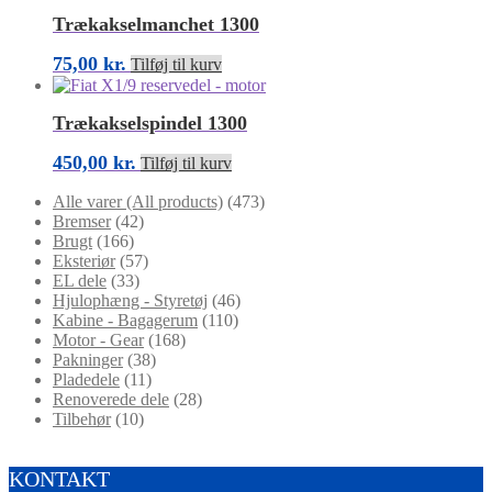
Trækakselmanchet 1300
75,00
kr.
Tilføj til kurv
Trækakselspindel 1300
450,00
kr.
Tilføj til kurv
Alle varer (All products)
(473)
Bremser
(42)
Brugt
(166)
Eksteriør
(57)
EL dele
(33)
Hjulophæng - Styretøj
(46)
Kabine - Bagagerum
(110)
Motor - Gear
(168)
Pakninger
(38)
Pladedele
(11)
Renoverede dele
(28)
Tilbehør
(10)
KONTAKT