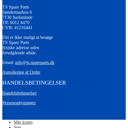
TS Spare Parts
Søndermarken 6
7130 Juelsminde
Tlf: 6012 4470
CVR: 41216441
Det er ikke muligt at besøge
TS Spare Parts
fysiske adresse uden
forudgående aftale.
Email:
info@ts-spareparts.dk
Annullering af Ordre
HANDELSBETINGELSER
Handelsbetingelser
Personoplysninger
Min konto
Søg