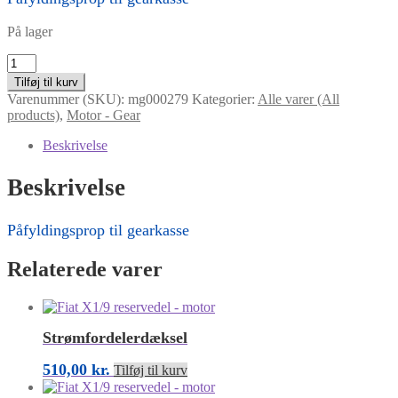
På lager
Påfyldingsprop
til
Tilføj til kurv
gearkasse
Varenummer (SKU):
mg000279
Kategorier:
Alle varer (All
antal
products)
,
Motor - Gear
Beskrivelse
Beskrivelse
Påfyldingsprop til gearkasse
Relaterede varer
Strømfordelerdæksel
510,00
kr.
Tilføj til kurv