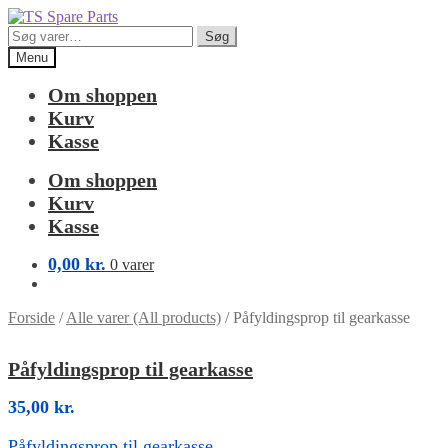
Spring
Spring
til
til
Søg
Søg
navigation
indhold
efter:
Menu
Om shoppen
Kurv
Kasse
Om shoppen
Kurv
Kasse
0,00
kr.
0 varer
Forside
/
Alle varer (All products)
/
Påfyldingsprop til gearkasse
Påfyldingsprop til gearkasse
35,00
kr.
Påfyldingsprop til gearkasse