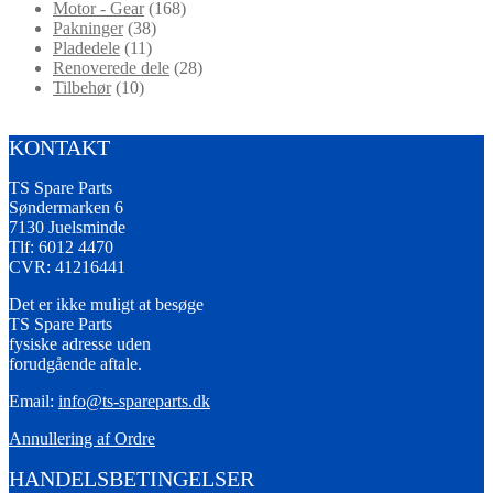
Motor - Gear
(168)
Pakninger
(38)
Pladedele
(11)
Renoverede dele
(28)
Tilbehør
(10)
KONTAKT
TS Spare Parts
Søndermarken 6
7130 Juelsminde
Tlf: 6012 4470
CVR: 41216441
Det er ikke muligt at besøge
TS Spare Parts
fysiske adresse uden
forudgående aftale.
Email:
info@ts-spareparts.dk
Annullering af Ordre
HANDELSBETINGELSER