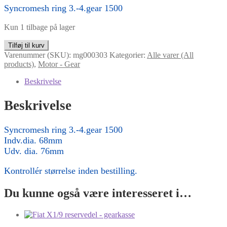
Syncromesh ring 3.-4.gear 1500
Kun 1 tilbage på lager
Syncromesh
Tilføj til kurv
ring
Varenummer (SKU):
mg000303
Kategorier:
Alle varer (All
3.-4.gear
products)
,
Motor - Gear
1500
5speed
Beskrivelse
antal
Beskrivelse
Syncromesh ring 3.-4.gear 1500
Indv.dia. 68mm
Udv. dia. 76mm
Kontrollér størrelse inden bestilling.
Du kunne også være interesseret i…