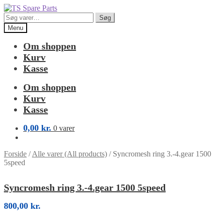
Spring
Spring
til
til
Søg
Søg
navigation
indhold
efter:
Menu
Om shoppen
Kurv
Kasse
Om shoppen
Kurv
Kasse
0,00
kr.
0 varer
Forside
/
Alle varer (All products)
/
Syncromesh ring 3.-4.gear 1500
5speed
Syncromesh ring 3.-4.gear 1500 5speed
800,00
kr.