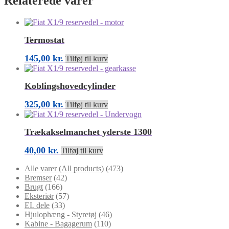
Relaterede varer
Termostat
145,00
kr.
Tilføj til kurv
Koblingshovedcylinder
325,00
kr.
Tilføj til kurv
Trækakselmanchet yderste 1300
40,00
kr.
Tilføj til kurv
Alle varer (All products)
(473)
Bremser
(42)
Brugt
(166)
Eksteriør
(57)
EL dele
(33)
Hjulophæng - Styretøj
(46)
Kabine - Bagagerum
(110)