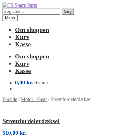
Spring
Spring
til
til
Søg
Søg
navigation
indhold
efter:
Menu
Om shoppen
Kurv
Kasse
Om shoppen
Kurv
Kasse
0,00
kr.
0 varer
Forside
/
Motor - Gear
/
Strømfordelerdæksel
Strømfordelerdæksel
510,00
kr.