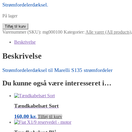
Strømfordelerdæksel.
På lager
Strømfordelerdæksel
Tilføj til kurv
antal
Varenummer (SKU):
mg000100
Kategorier:
Alle varer (All products)
Beskrivelse
Beskrivelse
Strømfordelerdæksel til Marelli S135 strømfordeler
Du kunne også være interesseret i…
Tændkabelsæt Sort
160,00
kr.
Tilføj til kurv