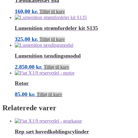
Tændkabelsæt Blå
160,00
kr.
Tilføj til kurv
Lumenition strømfordeler kit S135
325,00
kr.
Tilføj til kurv
Lumenition tændingsmodul
2.850,00
kr.
Tilføj til kurv
Rotor
85,00
kr.
Tilføj til kurv
Relaterede varer
Rep sæt hovedkoblingscylinder