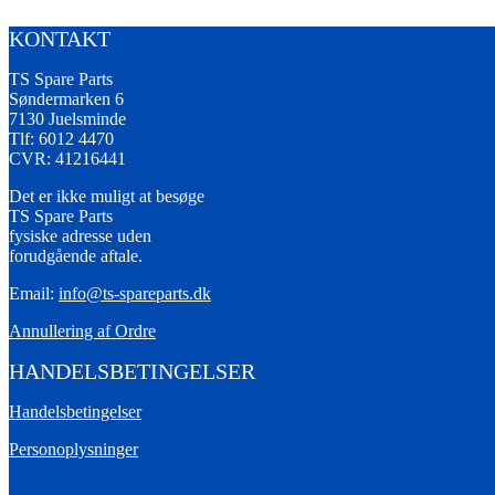
KONTAKT
TS Spare Parts
Søndermarken 6
7130 Juelsminde
Tlf: 6012 4470
CVR: 41216441
Det er ikke muligt at besøge
TS Spare Parts
fysiske adresse uden
forudgående aftale.
Email:
info@ts-spareparts.dk
Annullering af Ordre
HANDELSBETINGELSER
Handelsbetingelser
Personoplysninger