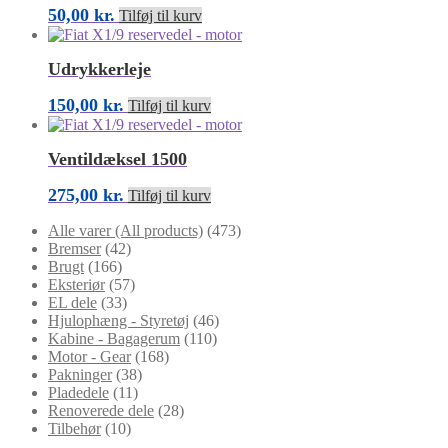
50,00
kr.
Tilføj til kurv
Udrykkerleje
150,00
kr.
Tilføj til kurv
Ventildæksel 1500
275,00
kr.
Tilføj til kurv
Alle varer (All products)
(473)
Bremser
(42)
Brugt
(166)
Eksteriør
(57)
EL dele
(33)
Hjulophæng - Styretøj
(46)
Kabine - Bagagerum
(110)
Motor - Gear
(168)
Pakninger
(38)
Pladedele
(11)
Renoverede dele
(28)
Tilbehør
(10)