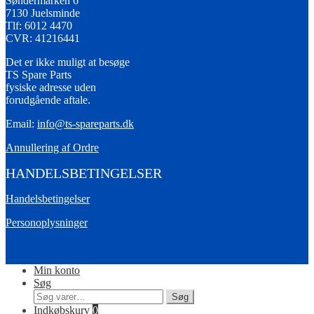
Søndermarken 6
7130 Juelsminde
Tlf: 6012 4470
CVR: 41216441
Det er ikke muligt at besøge
TS Spare Parts
fysiske adresse uden
forudgående aftale.
Email:
info@ts-spareparts.dk
Annullering af Ordre
HANDELSBETINGELSER
Handelsbetingelser
Personoplysninger
Min konto
Søg
Søg
Søg
efter:
Indkøbskurv
0