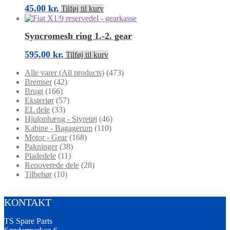
45,00
kr.
Tilføj til kurv
Syncromesh ring 1.-2. gear
595,00
kr.
Tilføj til kurv
Alle varer (All products)
(473)
Bremser
(42)
Brugt
(166)
Eksteriør
(57)
EL dele
(33)
Hjulophæng - Styretøj
(46)
Kabine - Bagagerum
(110)
Motor - Gear
(168)
Pakninger
(38)
Pladedele
(11)
Renoverede dele
(28)
Tilbehør
(10)
KONTAKT
TS Spare Parts