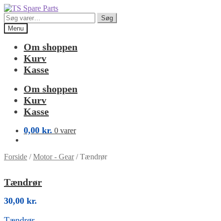
Spring
Spring
til
til
Søg
Søg
navigation
indhold
efter:
Menu
Om shoppen
Kurv
Kasse
Om shoppen
Kurv
Kasse
0,00
kr.
0 varer
Forside
/
Motor - Gear
/
Tændrør
Tændrør
30,00
kr.
Tændrør