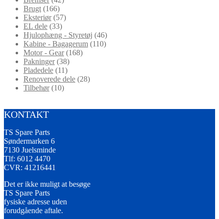
Brugt
(166)
Eksteriør
(57)
EL dele
(33)
Hjulophæng - Styretøj
(46)
Kabine - Bagagerum
(110)
Motor - Gear
(168)
Pakninger
(38)
Pladedele
(11)
Renoverede dele
(28)
Tilbehør
(10)
KONTAKT
TS Spare Parts
Søndermarken 6
7130 Juelsminde
Tlf: 6012 4470
CVR: 41216441
Det er ikke muligt at besøge
TS Spare Parts
fysiske adresse uden
forudgående aftale.