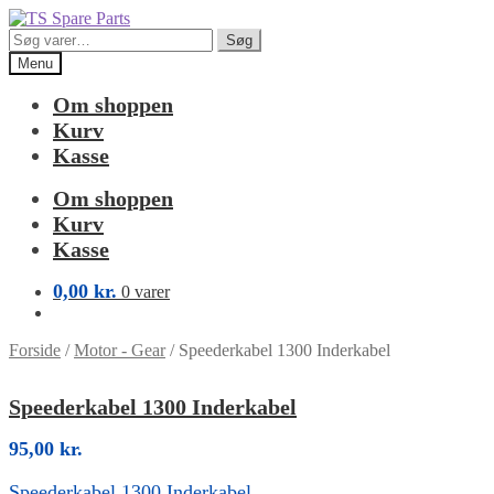
Spring
Spring
til
til
Søg
Søg
navigation
indhold
efter:
Menu
Om shoppen
Kurv
Kasse
Om shoppen
Kurv
Kasse
0,00
kr.
0 varer
Forside
/
Motor - Gear
/
Speederkabel 1300 Inderkabel
Speederkabel 1300 Inderkabel
95,00
kr.
Speederkabel 1300 Inderkabel