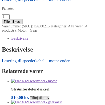
På lager
Låsering
til
Tilføj til kurv
speederkabel
Varenummer (SKU):
mg000215
Kategorier:
Alle varer (All
antal
products)
,
Motor - Gear
Beskrivelse
Beskrivelse
Låsering til speederkabel – motor enden.
Relaterede varer
Strømfordelerdæksel
510,00
kr.
Tilføj til kurv