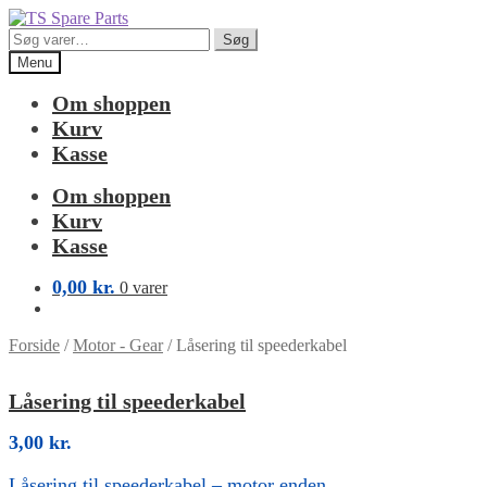
Spring
Spring
til
til
Søg
Søg
navigation
indhold
efter:
Menu
Om shoppen
Kurv
Kasse
Om shoppen
Kurv
Kasse
0,00
kr.
0 varer
Forside
/
Motor - Gear
/
Låsering til speederkabel
Låsering til speederkabel
3,00
kr.
Låsering til speederkabel – motor enden.