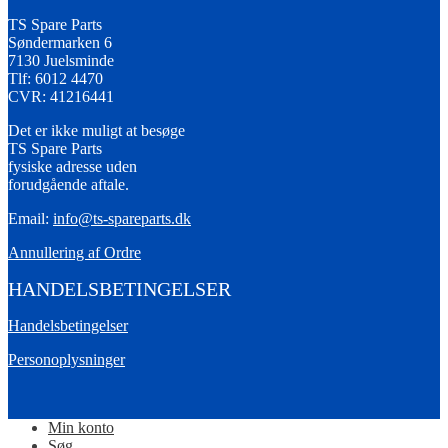
TS Spare Parts
Søndermarken 6
7130 Juelsminde
Tlf: 6012 4470
CVR: 41216441
Det er ikke muligt at besøge
TS Spare Parts
fysiske adresse uden
forudgående aftale.
Email:
info@ts-spareparts.dk
Annullering af Ordre
HANDELSBETINGELSER
Handelsbetingelser
Personoplysninger
Min konto
Søg