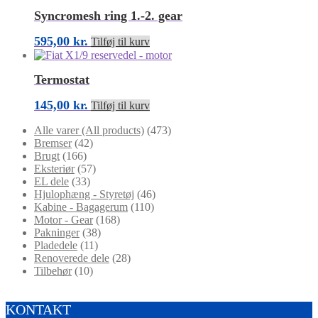
Syncromesh ring 1.-2. gear
595,00
kr.
Tilføj til kurv
Termostat
145,00
kr.
Tilføj til kurv
Alle varer (All products)
(473)
Bremser
(42)
Brugt
(166)
Eksteriør
(57)
EL dele
(33)
Hjulophæng - Styretøj
(46)
Kabine - Bagagerum
(110)
Motor - Gear
(168)
Pakninger
(38)
Pladedele
(11)
Renoverede dele
(28)
Tilbehør
(10)
KONTAKT