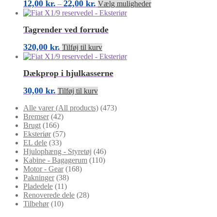
Prisinterval:
Dette
12,00
kr.
22,00
kr.
–
Vælg muligheder
12,00 kr.
vare
til
har
22,00 kr.
flere
Tagrender ved forrude
varianter.
Mulighederne
320,00
kr.
Tilføj til kurv
kan
vælges
på
Dækprop i hjulkasserne
varesiden
30,00
kr.
Tilføj til kurv
Alle varer (All products)
(473)
Bremser
(42)
Brugt
(166)
Eksteriør
(57)
EL dele
(33)
Hjulophæng - Styretøj
(46)
Kabine - Bagagerum
(110)
Motor - Gear
(168)
Pakninger
(38)
Pladedele
(11)
Renoverede dele
(28)
Tilbehør
(10)