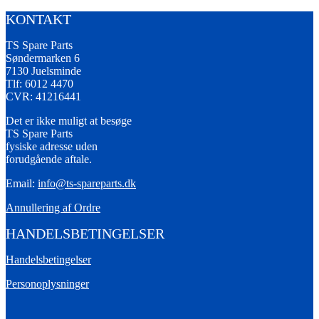
KONTAKT
TS Spare Parts
Søndermarken 6
7130 Juelsminde
Tlf: 6012 4470
CVR: 41216441
Det er ikke muligt at besøge
TS Spare Parts
fysiske adresse uden
forudgående aftale.
Email:
info@ts-spareparts.dk
Annullering af Ordre
HANDELSBETINGELSER
Handelsbetingelser
Personoplysninger