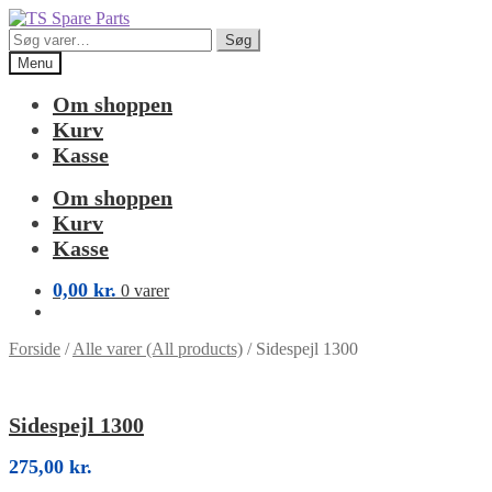
Spring
Spring
til
til
Søg
Søg
navigation
indhold
efter:
Menu
Om shoppen
Kurv
Kasse
Om shoppen
Kurv
Kasse
0,00
kr.
0 varer
Forside
/
Alle varer (All products)
/
Sidespejl 1300
Sidespejl 1300
275,00
kr.