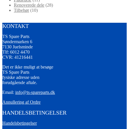
Renoverede dele
(28)
Tilbehør
(10)
KONTAKT
TS Spare Parts
Søndermarken 6
7130 Juelsminde
Tlf: 6012 4470
CVR: 41216441
Det er ikke muligt at besøge
TS Spare Parts
fysiske adresse uden
forudgående aftale.
Email:
info@ts-spareparts.dk
Annullering af Ordre
HANDELSBETINGELSER
Handelsbetingelser