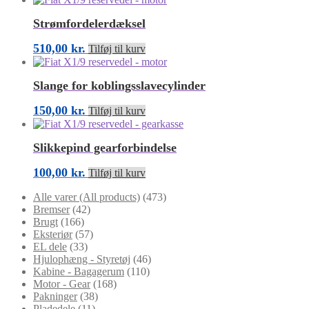
Strømfordelerdæksel
510,00
kr.
Tilføj til kurv
Slange for koblingsslavecylinder
150,00
kr.
Tilføj til kurv
Slikkepind gearforbindelse
100,00
kr.
Tilføj til kurv
Alle varer (All products)
(473)
Bremser
(42)
Brugt
(166)
Eksteriør
(57)
EL dele
(33)
Hjulophæng - Styretøj
(46)
Kabine - Bagagerum
(110)
Motor - Gear
(168)
Pakninger
(38)
Pladedele
(11)