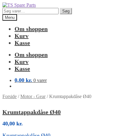
Spring
Spring
til
til
Søg
Søg
navigation
indhold
efter:
Menu
Om shoppen
Kurv
Kasse
Om shoppen
Kurv
Kasse
0,00
kr.
0 varer
Forside
/
Motor - Gear
/
Krumtappakdåse Ø40
Krumtappakdåse Ø40
40,00
kr.
Krumtappakdåse Ø40