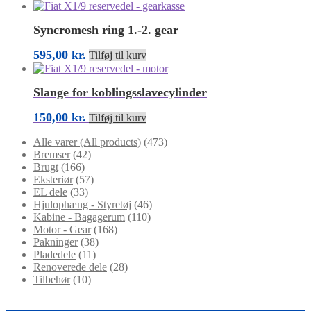
Syncromesh ring 1.-2. gear
595,00
kr.
Tilføj til kurv
Slange for koblingsslavecylinder
150,00
kr.
Tilføj til kurv
Alle varer (All products)
(473)
Bremser
(42)
Brugt
(166)
Eksteriør
(57)
EL dele
(33)
Hjulophæng - Styretøj
(46)
Kabine - Bagagerum
(110)
Motor - Gear
(168)
Pakninger
(38)
Pladedele
(11)
Renoverede dele
(28)
Tilbehør
(10)