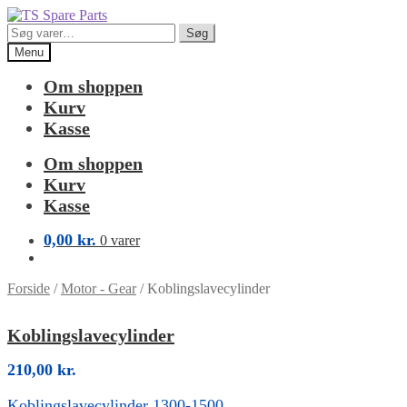
Spring
Spring
til
til
Søg
Søg
navigation
indhold
efter:
Menu
Om shoppen
Kurv
Kasse
Om shoppen
Kurv
Kasse
0,00
kr.
0 varer
Forside
/
Motor - Gear
/
Koblingslavecylinder
Koblingslavecylinder
210,00
kr.
Koblingslavecylinder 1300-1500