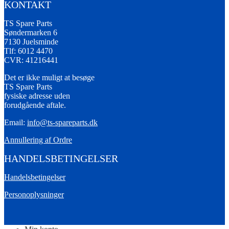
KONTAKT
TS Spare Parts
Søndermarken 6
7130 Juelsminde
Tlf: 6012 4470
CVR: 41216441
Det er ikke muligt at besøge
TS Spare Parts
fysiske adresse uden
forudgående aftale.
Email:
info@ts-spareparts.dk
Annullering af Ordre
HANDELSBETINGELSER
Handelsbetingelser
Personoplysninger