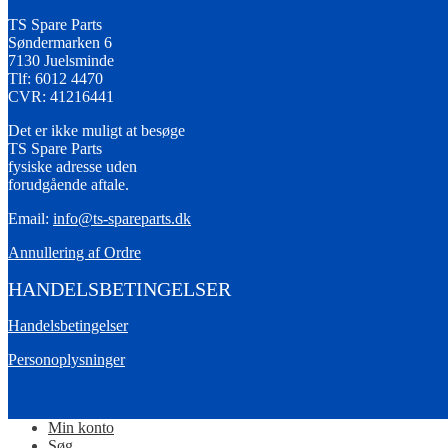
TS Spare Parts
Søndermarken 6
7130 Juelsminde
Tlf: 6012 4470
CVR: 41216441
Det er ikke muligt at besøge
TS Spare Parts
fysiske adresse uden
forudgående aftale.
Email:
info@ts-spareparts.dk
Annullering af Ordre
HANDELSBETINGELSER
Handelsbetingelser
Personoplysninger
Min konto
Søg