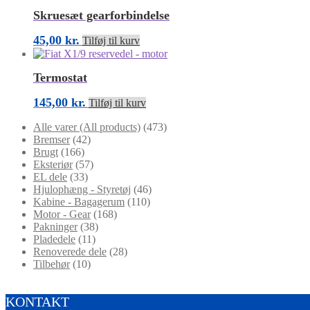
Skruesæt gearforbindelse
45,00
kr.
Tilføj til kurv
Termostat
145,00
kr.
Tilføj til kurv
Alle varer (All products)
(473)
Bremser
(42)
Brugt
(166)
Eksteriør
(57)
EL dele
(33)
Hjulophæng - Styretøj
(46)
Kabine - Bagagerum
(110)
Motor - Gear
(168)
Pakninger
(38)
Pladedele
(11)
Renoverede dele
(28)
Tilbehør
(10)
KONTAKT