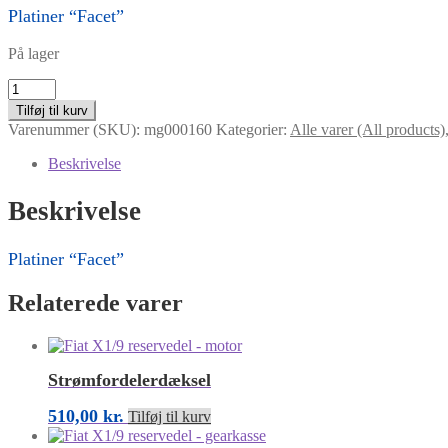
Platiner “Facet”
På lager
Platiner
"Facet"
Tilføj til kurv
antal
Varenummer (SKU):
mg000160
Kategorier:
Alle varer (All products)
Beskrivelse
Beskrivelse
Platiner “Facet”
Relaterede varer
Strømfordelerdæksel
510,00
kr.
Tilføj til kurv