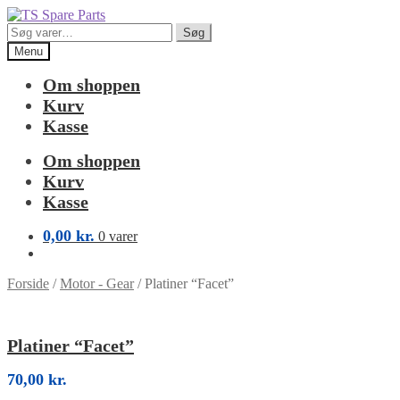
Spring
Spring
til
til
Søg
Søg
navigation
indhold
efter:
Menu
Om shoppen
Kurv
Kasse
Om shoppen
Kurv
Kasse
0,00
kr.
0 varer
Forside
/
Motor - Gear
/
Platiner “Facet”
Platiner “Facet”
70,00
kr.