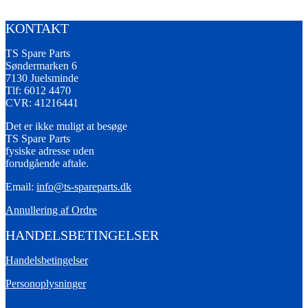
KONTAKT
TS Spare Parts
Søndermarken 6
7130 Juelsminde
Tlf: 6012 4470
CVR: 41216441
Det er ikke muligt at besøge
TS Spare Parts
fysiske adresse uden
forudgående aftale.
Email:
info@ts-spareparts.dk
Annullering af Ordre
HANDELSBETINGELSER
Handelsbetingelser
Personoplysninger