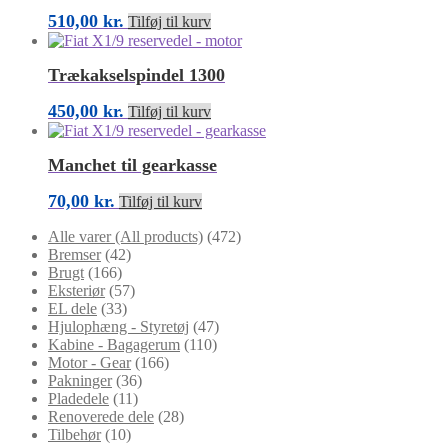
510,00
kr.
Tilføj til kurv
Trækakselspindel 1300
450,00
kr.
Tilføj til kurv
Manchet til gearkasse
70,00
kr.
Tilføj til kurv
Alle varer (All products)
(472)
Bremser
(42)
Brugt
(166)
Eksteriør
(57)
EL dele
(33)
Hjulophæng - Styretøj
(47)
Kabine - Bagagerum
(110)
Motor - Gear
(166)
Pakninger
(36)
Pladedele
(11)
Renoverede dele
(28)
Tilbehør
(10)