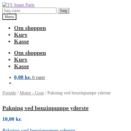
Spring
Spring
til
til
Søg
Søg
navigation
indhold
efter:
Menu
Om shoppen
Kurv
Kasse
Om shoppen
Kurv
Kasse
0,00
kr.
0 varer
Forside
/
Motor - Gear
/
Pakning ved benzinpumpe yderste
Pakning ved benzinpumpe yderste
10,00
kr.
Pakning ved benzinpumpe yderste