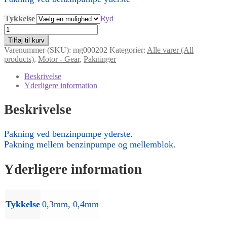
Tykkelse
Ryd
Pakning
ved
Tilføj til kurv
benzinpumpe
Varenummer (SKU):
mg000202
Kategorier:
Alle varer (All
yderste
products)
,
Motor - Gear
,
Pakninger
antal
Beskrivelse
Yderligere information
Beskrivelse
Pakning ved benzinpumpe yderste.
Pakning mellem benzinpumpe og mellemblok.
Yderligere information
Tykkelse
0,3mm, 0,4mm