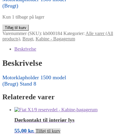
(Brugt)
Kun 1 tilbage på lager
Motorklapholder
Tilføj til kurv
1500
Varenummer (SKU):
kb000184
Kategorier:
Alle varer (All
model
products)
,
Brugt
,
Kabine - Bagagerum
antal
Beskrivelse
Beskrivelse
Motorklapholder 1500 model
(Brugt) Stand 8
Relaterede varer
Dørkontakt til interiør lys
55,00
kr.
Tilføj til kurv