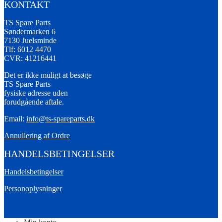
KONTAKT
TS Spare Parts
Søndermarken 6
7130 Juelsminde
Tlf: 6012 4470
CVR: 41216441
Det er ikke muligt at besøge
TS Spare Parts
fysiske adresse uden
forudgående aftale.
Email:
info@ts-spareparts.dk
Annullering af Ordre
HANDELSBETINGELSER
Handelsbetingelser
Personoplysninger