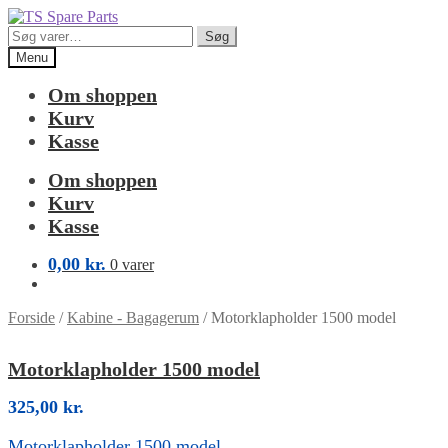
Spring
Spring
til
til
Søg
Søg
navigation
indhold
efter:
Menu
Om shoppen
Kurv
Kasse
Om shoppen
Kurv
Kasse
0,00
kr.
0 varer
Forside
/
Kabine - Bagagerum
/
Motorklapholder 1500 model
Motorklapholder 1500 model
325,00
kr.
Motorklapholder 1500 model