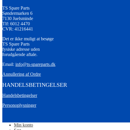
TS Spare Parts
Søndermarken 6
7130 Juelsminde
Tlf: 6012 4470
CVR: 41216441
Det er ikke muligt at besøge
TS Spare Parts
fysiske adresse uden
forudgående aftale.
Email:
info@ts-spareparts.dk
Annullering af Ordre
HANDELSBETINGELSER
Handelsbetingelser
Personoplysninger
Min konto