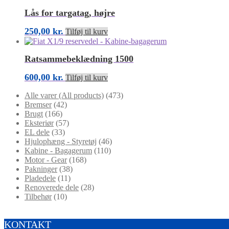
Lås for targatag, højre
250,00
kr.
Tilføj til kurv
Ratsammebeklædning 1500
600,00
kr.
Tilføj til kurv
Alle varer (All products)
(473)
Bremser
(42)
Brugt
(166)
Eksteriør
(57)
EL dele
(33)
Hjulophæng - Styretøj
(46)
Kabine - Bagagerum
(110)
Motor - Gear
(168)
Pakninger
(38)
Pladedele
(11)
Renoverede dele
(28)
Tilbehør
(10)
KONTAKT