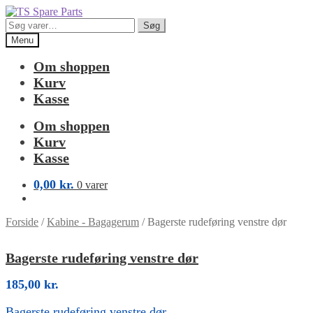
Spring
Spring
til
til
Søg
Søg
navigation
indhold
efter:
Menu
Om shoppen
Kurv
Kasse
Om shoppen
Kurv
Kasse
0,00
kr.
0 varer
Forside
/
Kabine - Bagagerum
/
Bagerste rudeføring venstre dør
Bagerste rudeføring venstre dør
185,00
kr.
Bagerste rudeføring venstre dør