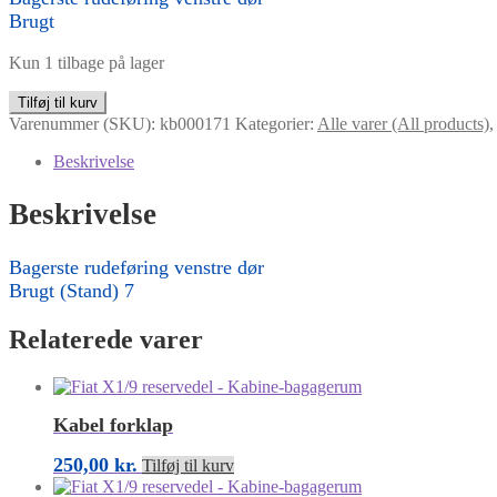
Brugt
Kun 1 tilbage på lager
Bagerste
Tilføj til kurv
rudeføring
Varenummer (SKU):
kb000171
Kategorier:
Alle varer (All products)
venstre
dør
Beskrivelse
antal
Beskrivelse
Bagerste rudeføring venstre dør
Brugt (Stand) 7
Relaterede varer
Kabel forklap
250,00
kr.
Tilføj til kurv