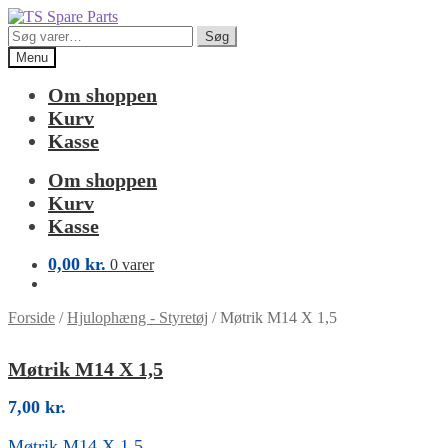
Spring
Spring
til
til
Søg
Søg
navigation
indhold
efter:
Menu
Om shoppen
Kurv
Kasse
Om shoppen
Kurv
Kasse
0,00
kr.
0 varer
Forside
/
Hjulophæng - Styretøj
/
Møtrik M14 X 1,5
Møtrik M14 X 1,5
7,00
kr.
Møtrik M14 X 1,5