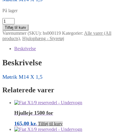
På lager
Møtrik
M14
Tilføj til kurv
X
Varenummer (SKU):
hs000119
Kategorier:
Alle varer (All
1,5
products)
,
Hjulophæng - Styretøj
antal
Beskrivelse
Beskrivelse
Møtrik M14 X 1,5
Relaterede varer
Hjulleje 1500 for
165,00
kr.
Tilføj til kurv