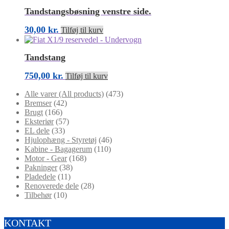
Tandstangsbøsning venstre side.
30,00
kr.
Tilføj til kurv
Tandstang
750,00
kr.
Tilføj til kurv
Alle varer (All products)
(473)
Bremser
(42)
Brugt
(166)
Eksteriør
(57)
EL dele
(33)
Hjulophæng - Styretøj
(46)
Kabine - Bagagerum
(110)
Motor - Gear
(168)
Pakninger
(38)
Pladedele
(11)
Renoverede dele
(28)
Tilbehør
(10)
KONTAKT