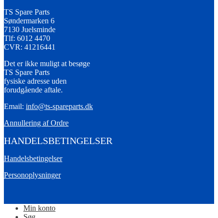
TS Spare Parts
Søndermarken 6
7130 Juelsminde
Tlf: 6012 4470
CVR: 41216441
Det er ikke muligt at besøge
TS Spare Parts
fysiske adresse uden
forudgående aftale.
Email:
info@ts-spareparts.dk
Annullering af Ordre
HANDELSBETINGELSER
Handelsbetingelser
Personoplysninger
Min konto
Søg