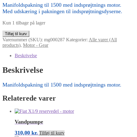
Manifoldspakning til 1500 med indsprøjtnings motor.
Med udskæring i pakningen til indsprøjtningsdyserne.
Kun 1 tilbage på lager
Manifoldspakning
Tilføj til kurv
1500
Varenummer (SKU):
mg000287
Kategorier:
Alle varer (All
indsprøjtnings
products)
,
Motor - Gear
motor
antal
Beskrivelse
Beskrivelse
Manifoldspakning til 1500 med indsprøjtnings motor.
Relaterede varer
Vandpumpe
310,00
kr.
Tilføj til kurv