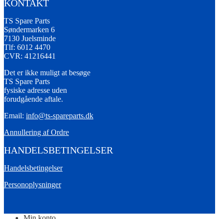
KONTAKT
TS Spare Parts
Søndermarken 6
7130 Juelsminde
Tlf: 6012 4470
CVR: 41216441
Det er ikke muligt at besøge
TS Spare Parts
fysiske adresse uden
forudgående aftale.
Email:
info@ts-spareparts.dk
Annullering af Ordre
HANDELSBETINGELSER
Handelsbetingelser
Personoplysninger
Min konto