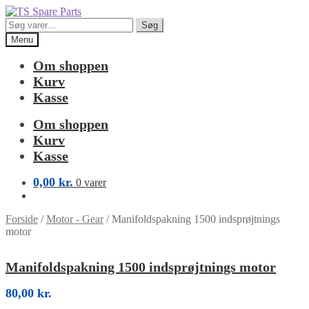
Spring
Spring
til
til
Søg
Søg
navigation
indhold
efter:
Menu
Om shoppen
Kurv
Kasse
Om shoppen
Kurv
Kasse
0,00
kr.
0 varer
Forside
/
Motor - Gear
/
Manifoldspakning 1500 indsprøjtnings
motor
Manifoldspakning 1500 indsprøjtnings motor
80,00
kr.