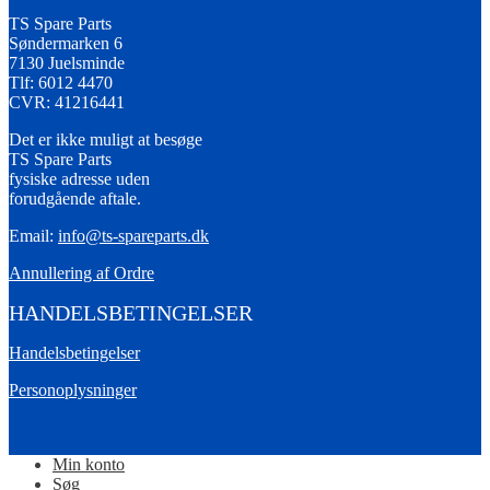
TS Spare Parts
Søndermarken 6
7130 Juelsminde
Tlf: 6012 4470
CVR: 41216441
Det er ikke muligt at besøge
TS Spare Parts
fysiske adresse uden
forudgående aftale.
Email:
info@ts-spareparts.dk
Annullering af Ordre
HANDELSBETINGELSER
Handelsbetingelser
Personoplysninger
Min konto
Søg