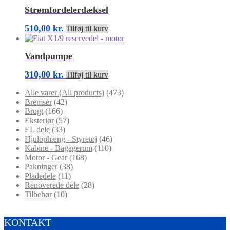
Strømfordelerdæksel
510,00
kr.
Tilføj til kurv
Vandpumpe
310,00
kr.
Tilføj til kurv
Alle varer (All products)
(473)
Bremser
(42)
Brugt
(166)
Eksteriør
(57)
EL dele
(33)
Hjulophæng - Styretøj
(46)
Kabine - Bagagerum
(110)
Motor - Gear
(168)
Pakninger
(38)
Pladedele
(11)
Renoverede dele
(28)
Tilbehør
(10)
KONTAKT