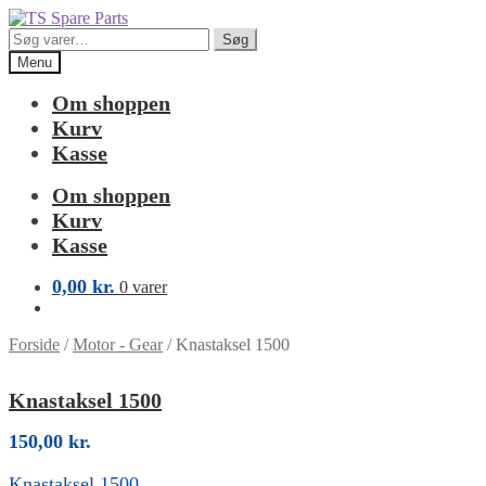
Spring
Spring
til
til
Søg
Søg
navigation
indhold
efter:
Menu
Om shoppen
Kurv
Kasse
Om shoppen
Kurv
Kasse
0,00
kr.
0 varer
Forside
/
Motor - Gear
/
Knastaksel 1500
Knastaksel 1500
150,00
kr.
Knastaksel 1500