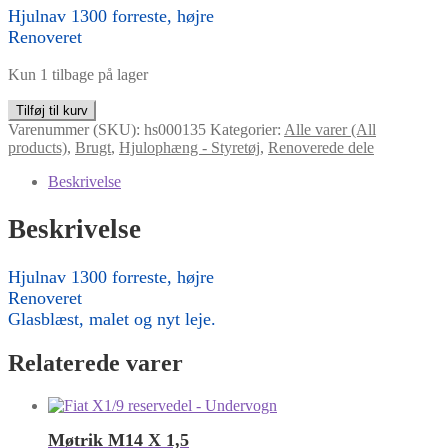
Hjulnav 1300 forreste, højre
Renoveret
Kun 1 tilbage på lager
Hjulnav
Tilføj til kurv
1300
Varenummer (SKU):
hs000135
Kategorier:
Alle varer (All
forreste,
products)
,
Brugt
,
Hjulophæng - Styretøj
,
Renoverede dele
højre
antal
Beskrivelse
Beskrivelse
Hjulnav 1300 forreste, højre
Renoveret
Glasblæst, malet og nyt leje.
Relaterede varer
Møtrik M14 X 1,5