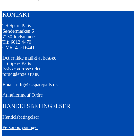
KONTAKT
TS Spare Parts
Søndermarken 6
7130 Juelsminde
Tlf: 6012 4470
CVR: 41216441
Det er ikke muligt at besøge
TS Spare Parts
fysiske adresse uden
forudgående aftale.
Email:
info@ts-spareparts.dk
Annullering af Ordre
HANDELSBETINGELSER
Handelsbetingelser
Personoplysninger