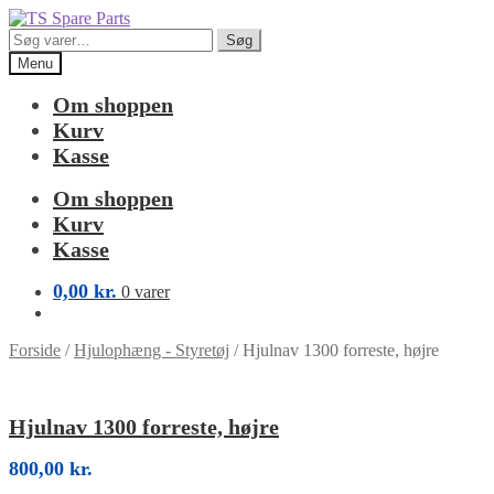
Spring
Spring
til
til
Søg
Søg
navigation
indhold
efter:
Menu
Om shoppen
Kurv
Kasse
Om shoppen
Kurv
Kasse
0,00
kr.
0 varer
Forside
/
Hjulophæng - Styretøj
/
Hjulnav 1300 forreste, højre
Hjulnav 1300 forreste, højre
800,00
kr.