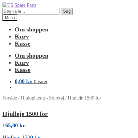
Spring
Spring
til
til
Søg
Søg
navigation
indhold
efter:
Menu
Om shoppen
Kurv
Kasse
Om shoppen
Kurv
Kasse
0,00
kr.
0 varer
Forside
/
Hjulophæng - Styretøj
/
Hjulleje 1500 for
Hjulleje 1500 for
165,00
kr.
Hjulleje 1500 for