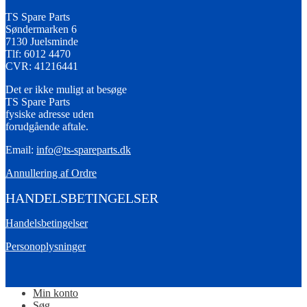
TS Spare Parts
Søndermarken 6
7130 Juelsminde
Tlf: 6012 4470
CVR: 41216441
Det er ikke muligt at besøge
TS Spare Parts
fysiske adresse uden
forudgående aftale.
Email:
info@ts-spareparts.dk
Annullering af Ordre
HANDELSBETINGELSER
Handelsbetingelser
Personoplysninger
Min konto
Søg