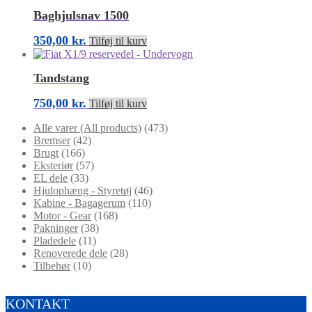
Baghjulsnav 1500
350,00
kr.
Tilføj til kurv
Tandstang
750,00
kr.
Tilføj til kurv
Alle varer (All products)
(473)
Bremser
(42)
Brugt
(166)
Eksteriør
(57)
EL dele
(33)
Hjulophæng - Styretøj
(46)
Kabine - Bagagerum
(110)
Motor - Gear
(168)
Pakninger
(38)
Pladedele
(11)
Renoverede dele
(28)
Tilbehør
(10)
KONTAKT