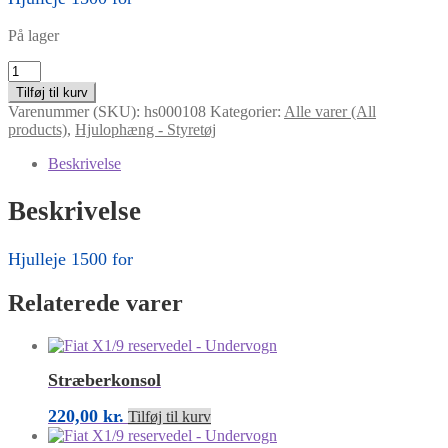
På lager
Hjulleje
1500
Tilføj til kurv
for
Varenummer (SKU):
hs000108
Kategorier:
Alle varer (All
antal
products)
,
Hjulophæng - Styretøj
Beskrivelse
Beskrivelse
Hjulleje 1500 for
Relaterede varer
Stræberkonsol
220,00
kr.
Tilføj til kurv