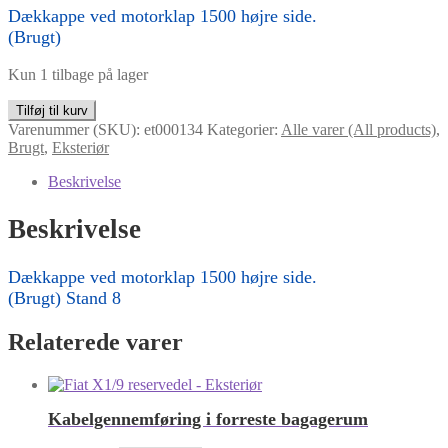
Dækkappe ved motorklap 1500 højre side.
(Brugt)
Kun 1 tilbage på lager
Dækkappe
Tilføj til kurv
ved
Varenummer (SKU):
et000134
Kategorier:
Alle varer (All products)
,
motorklap
Brugt
,
Eksteriør
1500
højre
Beskrivelse
side.
antal
Beskrivelse
Dækkappe ved motorklap 1500 højre side.
(Brugt) Stand 8
Relaterede varer
Kabelgennemføring i forreste bagagerum