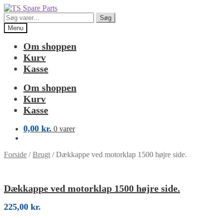
Spring
Spring
til
til
Søg
Søg
navigation
indhold
efter:
Menu
Om shoppen
Kurv
Kasse
Om shoppen
Kurv
Kasse
0,00
kr.
0 varer
Forside
/
Brugt
/
Dækkappe ved motorklap 1500 højre side.
Dækkappe ved motorklap 1500 højre side.
225,00
kr.