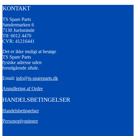
KONTAKT
TS Spare Parts
Søndermarken 6
7130 Juelsminde
Tlf: 6012 4470
CVR: 41216441
Det er ikke muligt at besøge
TS Spare Parts
fysiske adresse uden
forudgående aftale.
Email:
info@ts-spareparts.dk
Annullering af Ordre
HANDELSBETINGELSER
Handelsbetingelser
Personoplysninger