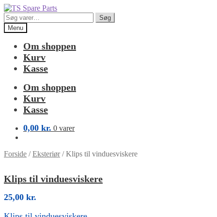
Spring
Spring
til
til
Søg
Søg
navigation
indhold
efter:
Menu
Om shoppen
Kurv
Kasse
Om shoppen
Kurv
Kasse
0,00
kr.
0 varer
Forside
/
Eksteriør
/
Klips til vinduesviskere
Klips til vinduesviskere
25,00
kr.
Klips til vinduesviskere