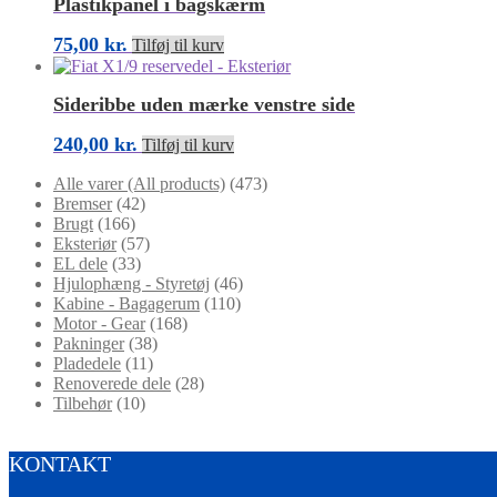
Plastikpanel i bagskærm
75,00
kr.
Tilføj til kurv
Sideribbe uden mærke venstre side
240,00
kr.
Tilføj til kurv
Alle varer (All products)
(473)
Bremser
(42)
Brugt
(166)
Eksteriør
(57)
EL dele
(33)
Hjulophæng - Styretøj
(46)
Kabine - Bagagerum
(110)
Motor - Gear
(168)
Pakninger
(38)
Pladedele
(11)
Renoverede dele
(28)
Tilbehør
(10)
KONTAKT