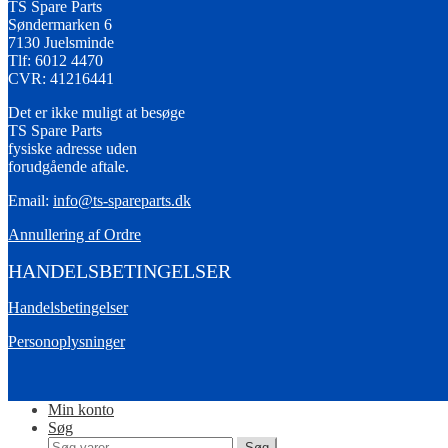
TS Spare Parts
Søndermarken 6
7130 Juelsminde
Tlf: 6012 4470
CVR: 41216441
Det er ikke muligt at besøge
TS Spare Parts
fysiske adresse uden
forudgående aftale.
Email:
info@ts-spareparts.dk
Annullering af Ordre
HANDELSBETINGELSER
Handelsbetingelser
Personoplysninger
Min konto
Søg
Søg
Søg