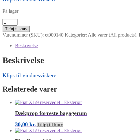
På lager
Klips
til
Tilføj til kurv
vinduesviskere
Varenummer (SKU):
et000140
Kategorier:
Alle varer (All products)
,
antal
Beskrivelse
Beskrivelse
Klips til vinduesviskere
Relaterede varer
Dækprop forreste bagagerum
30,00
kr.
Tilføj til kurv