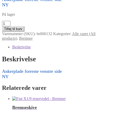
NY
På lager
Ankerplade
forreste
Tilføj til kurv
venstre
Varenummer (SKU):
br000132
Kategorier:
Alle varer (All
side
products)
,
Bremser
antal
Beskrivelse
Beskrivelse
Ankerplade forreste venstre side
NY
Relaterede varer
Bremseskive