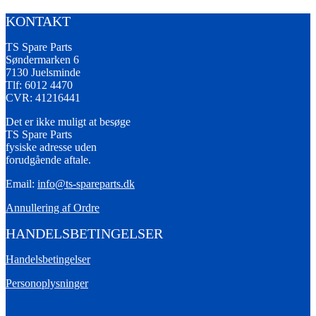
KONTAKT
TS Spare Parts
Søndermarken 6
7130 Juelsminde
Tlf: 6012 4470
CVR: 41216441
Det er ikke muligt at besøge
TS Spare Parts
fysiske adresse uden
forudgående aftale.
Email:
info@ts-spareparts.dk
Annullering af Ordre
HANDELSBETINGELSER
Handelsbetingelser
Personoplysninger