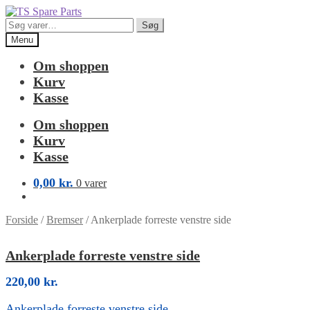
Spring
Spring
til
til
Søg
Søg
navigation
indhold
efter:
Menu
Om shoppen
Kurv
Kasse
Om shoppen
Kurv
Kasse
0,00
kr.
0 varer
Forside
/
Bremser
/
Ankerplade forreste venstre side
Ankerplade forreste venstre side
220,00
kr.
Ankerplade forreste venstre side