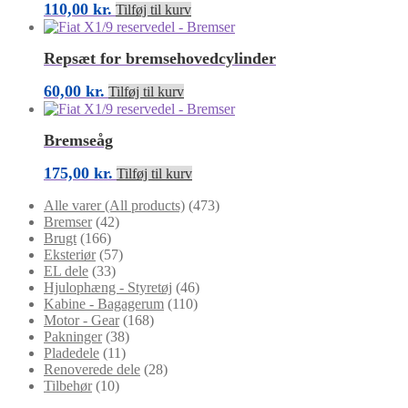
110,00
kr.
Tilføj til kurv
Repsæt for bremsehovedcylinder
60,00
kr.
Tilføj til kurv
Bremseåg
175,00
kr.
Tilføj til kurv
Alle varer (All products)
(473)
Bremser
(42)
Brugt
(166)
Eksteriør
(57)
EL dele
(33)
Hjulophæng - Styretøj
(46)
Kabine - Bagagerum
(110)
Motor - Gear
(168)
Pakninger
(38)
Pladedele
(11)
Renoverede dele
(28)
Tilbehør
(10)