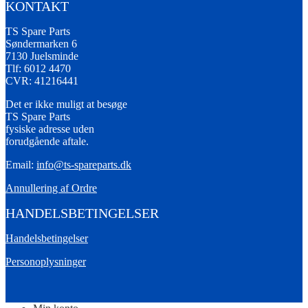
KONTAKT
TS Spare Parts
Søndermarken 6
7130 Juelsminde
Tlf: 6012 4470
CVR: 41216441
Det er ikke muligt at besøge
TS Spare Parts
fysiske adresse uden
forudgående aftale.
Email:
info@ts-spareparts.dk
Annullering af Ordre
HANDELSBETINGELSER
Handelsbetingelser
Personoplysninger