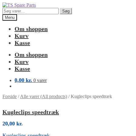
Spring
Spring
til
til
Søg
Søg
navigation
indhold
efter:
Menu
Om shoppen
Kurv
Kasse
Om shoppen
Kurv
Kasse
0,00
kr.
0 varer
Forside
/
Alle varer (All products)
/
Kugleclips speedtræk
Kugleclips speedtræk
20,00
kr.
Kugleclips speedtræk