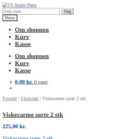
Spring
Spring
til
til
Søg
Søg
navigation
indhold
efter:
Menu
Om shoppen
Kurv
Kasse
Om shoppen
Kurv
Kasse
0,00
kr.
0 varer
Forside
/
Eksteriør
/
Viskerarme sorte 2 stk
Viskerarme sorte 2 stk
225,00
kr.
Viskerarme sorte 2 stk