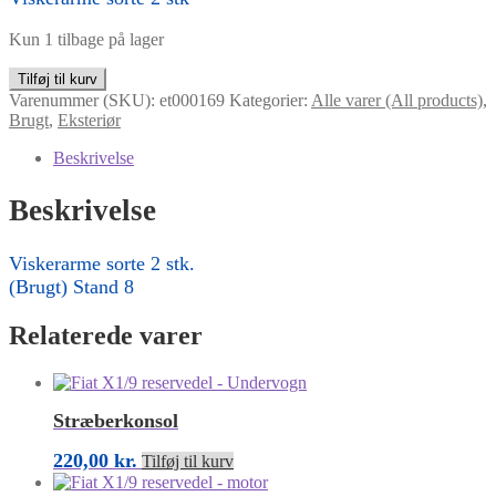
Kun 1 tilbage på lager
Viskerarme
Tilføj til kurv
sorte
Varenummer (SKU):
et000169
Kategorier:
Alle varer (All products)
,
2
Brugt
,
Eksteriør
stk
antal
Beskrivelse
Beskrivelse
Viskerarme sorte 2 stk.
(Brugt) Stand 8
Relaterede varer
Stræberkonsol
220,00
kr.
Tilføj til kurv