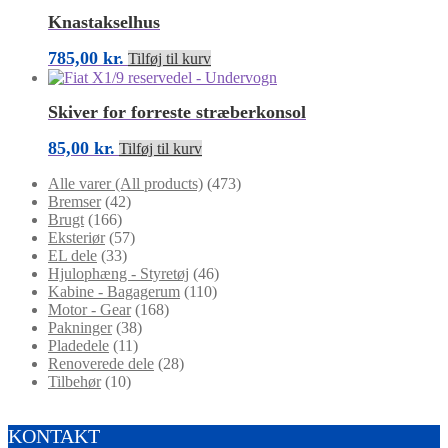
Knastakselhus
785,00
kr.
Tilføj til kurv
Skiver for forreste stræberkonsol
85,00
kr.
Tilføj til kurv
Alle varer (All products)
(473)
Bremser
(42)
Brugt
(166)
Eksteriør
(57)
EL dele
(33)
Hjulophæng - Styretøj
(46)
Kabine - Bagagerum
(110)
Motor - Gear
(168)
Pakninger
(38)
Pladedele
(11)
Renoverede dele
(28)
Tilbehør
(10)
KONTAKT