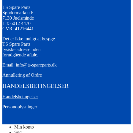
TS Spare Parts
Søndermarken 6
7130 Juelsminde
Tlf: 6012 4470
CVR: 41216441
Det er ikke muligt at besøge
TS Spare Parts
fysiske adresse uden
forudgående aftale.
Email:
info@ts-spareparts.dk
Annullering af Ordre
HANDELSBETINGELSER
Handelsbetingelser
Personoplysninger
Min konto
Søg