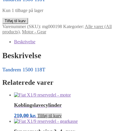
Kun 1 tilbage på lager
Tandrem
Tilføj til kurv
1500
Varenummer (SKU):
mg000198
Kategorier:
Alle varer (All
antal
products)
,
Motor - Gear
Beskrivelse
Beskrivelse
Tandrem 1500 118T
Relaterede varer
Koblingslavecylinder
210,00
kr.
Tilføj til kurv