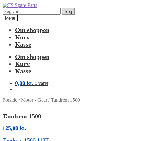
Spring
Spring
til
til
Søg
Søg
navigation
indhold
efter:
Menu
Om shoppen
Kurv
Kasse
Om shoppen
Kurv
Kasse
0,00
kr.
0 varer
Forside
/
Motor - Gear
/
Tandrem 1500
Tandrem 1500
125,00
kr.
Tandrem 1500 118T