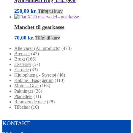
Syncromesh ring 3.-4. gear
250,00
kr.
Tilføj til kurv
Manchet til gearkasse
70,00
kr.
Tilføj til kurv
Alle varer (All products)
(473)
Bremser
(42)
Brugt
(166)
Eksteriør
(57)
EL dele
(33)
Hjulophæng - Styretøj
(46)
Kabine - Bagagerum
(110)
Motor - Gear
(168)
Pakninger
(38)
Pladedele
(11)
Renoverede dele
(28)
Tilbehør
(10)
KONTAKT