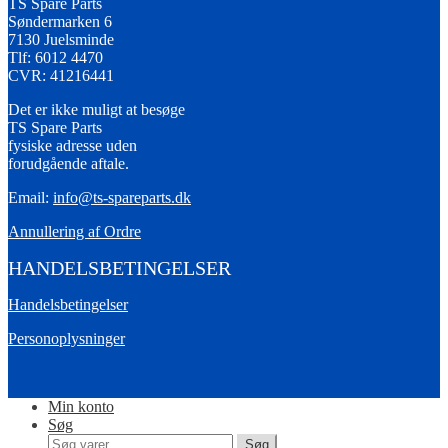
TS Spare Parts
Søndermarken 6
7130 Juelsminde
Tlf: 6012 4470
CVR: 41216441
Det er ikke muligt at besøge
TS Spare Parts
fysiske adresse uden
forudgående aftale.
Email:
info@ts-spareparts.dk
Annullering af Ordre
HANDELSBETINGELSER
Handelsbetingelser
Personoplysninger
Min konto
Søg
Søg
Søg