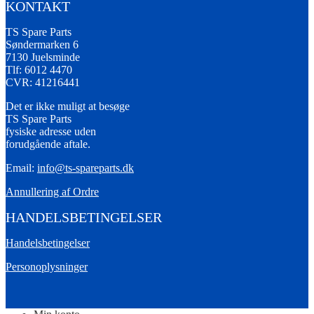
KONTAKT
TS Spare Parts
Søndermarken 6
7130 Juelsminde
Tlf: 6012 4470
CVR: 41216441
Det er ikke muligt at besøge
TS Spare Parts
fysiske adresse uden
forudgående aftale.
Email:
info@ts-spareparts.dk
Annullering af Ordre
HANDELSBETINGELSER
Handelsbetingelser
Personoplysninger