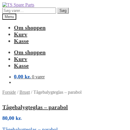
Spring
Spring
til
til
Søg
Søg
navigation
indhold
efter:
Menu
Om shoppen
Kurv
Kasse
Om shoppen
Kurv
Kasse
0,00
kr.
0 varer
Forside
/
Brugt
/
Tågebalygteglas – parabol
Tågebalygteglas – parabol
80,00
kr.
Tågebalygteglas – parabol