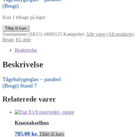
(Brugt)
Kun 1 tilbage på lager
Tågebalygteglas
Tilføj til kurv
-
Varenummer (SKU):
el000125
Kategorier:
Alle varer (All products)
,
parabol
Brugt
,
EL dele
antal
Beskrivelse
Beskrivelse
Tågebalygteglas – parabol
(Brugt) Stand 7
Relaterede varer
Knastakselhus
785,00
kr.
Tilføj til kurv