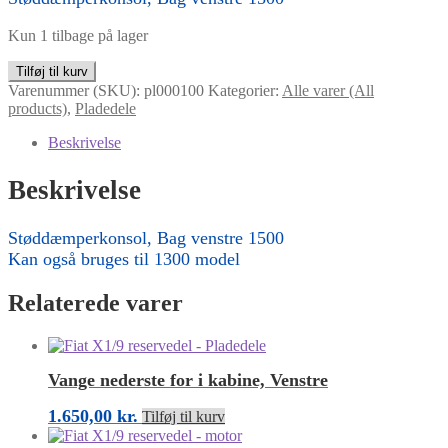
Kun 1 tilbage på lager
Støddæmperkonsol,
Tilføj til kurv
Bag
Varenummer (SKU):
pl000100
Kategorier:
Alle varer (All
venstre
products)
,
Pladedele
1500
antal
Beskrivelse
Beskrivelse
Støddæmperkonsol, Bag venstre 1500
Kan også bruges til 1300 model
Relaterede varer
Vange nederste for i kabine, Venstre
1.650,00
kr.
Tilføj til kurv