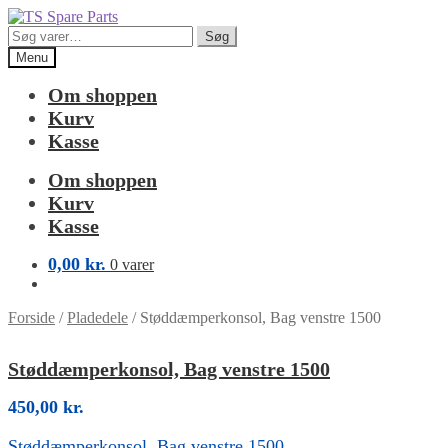
Spring
Spring
til
til
Søg
Søg
navigation
indhold
efter:
Menu
Om shoppen
Kurv
Kasse
Om shoppen
Kurv
Kasse
0,00
kr.
0 varer
Forside
/
Pladedele
/
Støddæmperkonsol, Bag venstre 1500
Støddæmperkonsol, Bag venstre 1500
450,00
kr.
Støddæmperkonsol, Bag venstre 1500