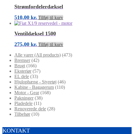
Strømfordelerdæksel
510,00
kr.
Tilføj til kurv
Ventildæksel 1500
275,00
kr.
Tilføj til kurv
Alle varer (All products)
(473)
Bremser
(42)
Brugt
(166)
Eksteriør
(57)
EL dele
(33)
Hjulophæng - Styretøj
(46)
Kabine - Bagagerum
(110)
Motor - Gear
(168)
Pakninger
(38)
Pladedele
(11)
Renoverede dele
(28)
Tilbehør
(10)
KONTAKT