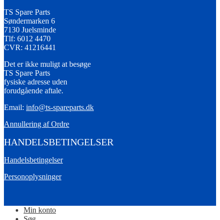
TS Spare Parts
Søndermarken 6
7130 Juelsminde
Tlf: 6012 4470
CVR: 41216441
Det er ikke muligt at besøge
TS Spare Parts
fysiske adresse uden
forudgående aftale.
Email:
info@ts-spareparts.dk
Annullering af Ordre
HANDELSBETINGELSER
Handelsbetingelser
Personoplysninger
Min konto
Søg