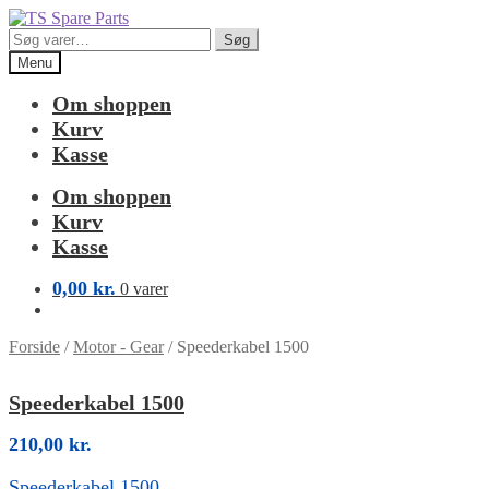
Spring
Spring
til
til
Søg
Søg
navigation
indhold
efter:
Menu
Om shoppen
Kurv
Kasse
Om shoppen
Kurv
Kasse
0,00
kr.
0 varer
Forside
/
Motor - Gear
/
Speederkabel 1500
Speederkabel 1500
210,00
kr.
Speederkabel 1500