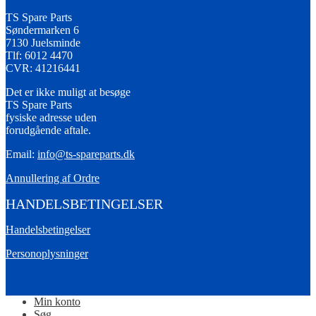
TS Spare Parts
Søndermarken 6
7130 Juelsminde
Tlf: 6012 4470
CVR: 41216441
Det er ikke muligt at besøge
TS Spare Parts
fysiske adresse uden
forudgående aftale.
Email:
info@ts-spareparts.dk
Annullering af Ordre
HANDELSBETINGELSER
Handelsbetingelser
Personoplysninger
Min konto
Søg