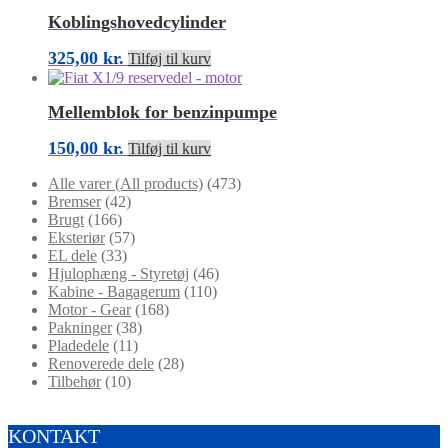
Koblingshovedcylinder
325,00
kr.
Tilføj til kurv
Mellemblok for benzinpumpe
150,00
kr.
Tilføj til kurv
Alle varer (All products)
(473)
Bremser
(42)
Brugt
(166)
Eksteriør
(57)
EL dele
(33)
Hjulophæng - Styretøj
(46)
Kabine - Bagagerum
(110)
Motor - Gear
(168)
Pakninger
(38)
Pladedele
(11)
Renoverede dele
(28)
Tilbehør
(10)
KONTAKT