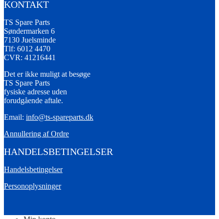
KONTAKT
TS Spare Parts
Søndermarken 6
7130 Juelsminde
Tlf: 6012 4470
CVR: 41216441
Det er ikke muligt at besøge
TS Spare Parts
fysiske adresse uden
forudgående aftale.
Email:
info@ts-spareparts.dk
Annullering af Ordre
HANDELSBETINGELSER
Handelsbetingelser
Personoplysninger