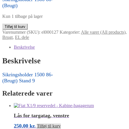
(Brugt)
Kun 1 tilbage på lager
Sikringsholder
Tilføj til kurv
1500
Varenummer (SKU):
el000127
Kategorier:
Alle varer (All products)
,
86-
Brugt
,
EL dele
antal
Beskrivelse
Beskrivelse
Sikringsholder 1500 86-
(Brugt) Stand 9
Relaterede varer
Lås for targatag, venstre
250,00
kr.
Tilføj til kurv