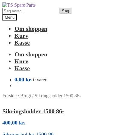
Spring
Spring
til
til
Søg
Søg
navigation
indhold
efter:
Menu
Om shoppen
Kurv
Kasse
Om shoppen
Kurv
Kasse
0,00
kr.
0 varer
Forside
/
Brugt
/
Sikringsholder 1500 86-
Sikringsholder 1500 86-
400,00
kr.
Sikringsholder 1500 86-