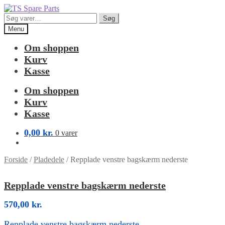
Spring
Spring
til
til
Søg
Søg
navigation
indhold
efter:
Menu
Om shoppen
Kurv
Kasse
Om shoppen
Kurv
Kasse
0,00
kr.
0 varer
Forside
/
Pladedele
/
Repplade venstre bagskærm nederste
Repplade venstre bagskærm nederste
570,00
kr.
Repplade venstre bagskærm nederste