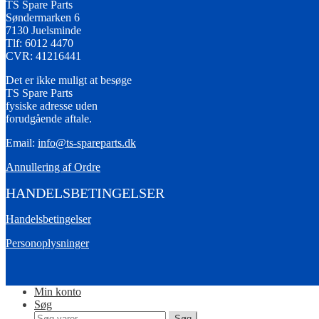
TS Spare Parts
Søndermarken 6
7130 Juelsminde
Tlf: 6012 4470
CVR: 41216441
Det er ikke muligt at besøge
TS Spare Parts
fysiske adresse uden
forudgående aftale.
Email:
info@ts-spareparts.dk
Annullering af Ordre
HANDELSBETINGELSER
Handelsbetingelser
Personoplysninger
Min konto
Søg
Søg
Søg