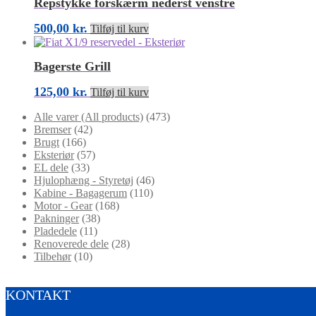
Repstykke forskærm nederst venstre
500,00
kr.
Tilføj til kurv
Bagerste Grill
125,00
kr.
Tilføj til kurv
Alle varer (All products)
(473)
Bremser
(42)
Brugt
(166)
Eksteriør
(57)
EL dele
(33)
Hjulophæng - Styretøj
(46)
Kabine - Bagagerum
(110)
Motor - Gear
(168)
Pakninger
(38)
Pladedele
(11)
Renoverede dele
(28)
Tilbehør
(10)
KONTAKT