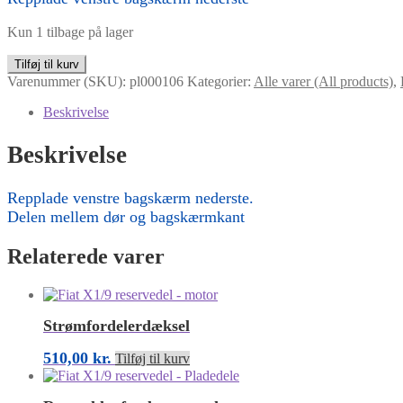
Kun 1 tilbage på lager
Repplade
Tilføj til kurv
venstre
Varenummer (SKU):
pl000106
Kategorier:
Alle varer (All products)
,
bagskærm
nederste
Beskrivelse
antal
Beskrivelse
Repplade venstre bagskærm nederste.
Delen mellem dør og bagskærmkant
Relaterede varer
Strømfordelerdæksel
510,00
kr.
Tilføj til kurv