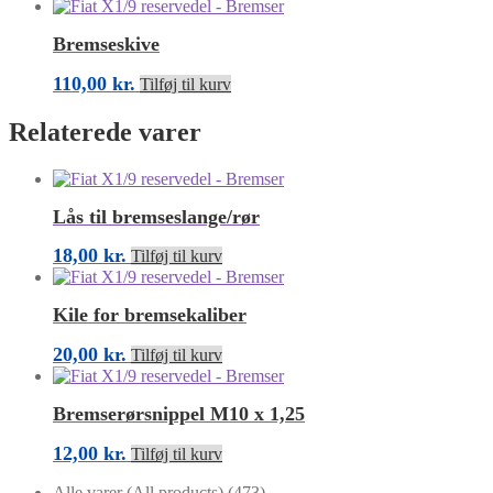
Bremseskive
110,00
kr.
Tilføj til kurv
Relaterede varer
Lås til bremseslange/rør
18,00
kr.
Tilføj til kurv
Kile for bremsekaliber
20,00
kr.
Tilføj til kurv
Bremserørsnippel M10 x 1,25
12,00
kr.
Tilføj til kurv
Alle varer (All products)
(473)