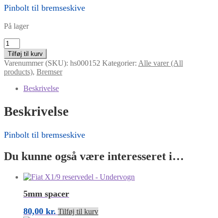
Pinbolt til bremseskive
På lager
Pinbolt
til
Tilføj til kurv
bremseskive
Varenummer (SKU):
hs000152
Kategorier:
Alle varer (All
antal
products)
,
Bremser
Beskrivelse
Beskrivelse
Pinbolt til bremseskive
Du kunne også være interesseret i…
5mm spacer
80,00
kr.
Tilføj til kurv