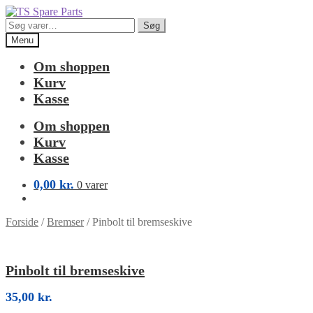
Spring
Spring
til
til
Søg
Søg
navigation
indhold
efter:
Menu
Om shoppen
Kurv
Kasse
Om shoppen
Kurv
Kasse
0,00
kr.
0 varer
Forside
/
Bremser
/
Pinbolt til bremseskive
Pinbolt til bremseskive
35,00
kr.