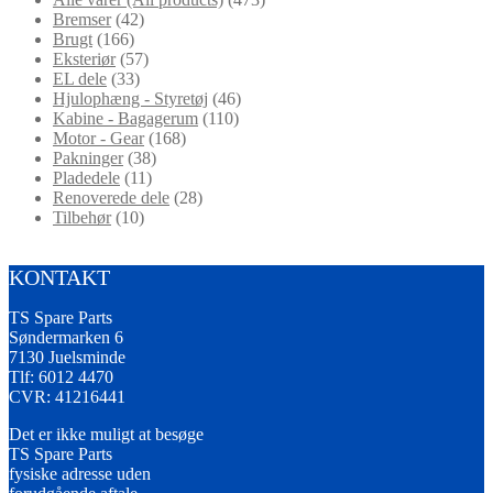
Bremser
(42)
Brugt
(166)
Eksteriør
(57)
EL dele
(33)
Hjulophæng - Styretøj
(46)
Kabine - Bagagerum
(110)
Motor - Gear
(168)
Pakninger
(38)
Pladedele
(11)
Renoverede dele
(28)
Tilbehør
(10)
KONTAKT
TS Spare Parts
Søndermarken 6
7130 Juelsminde
Tlf: 6012 4470
CVR: 41216441
Det er ikke muligt at besøge
TS Spare Parts
fysiske adresse uden