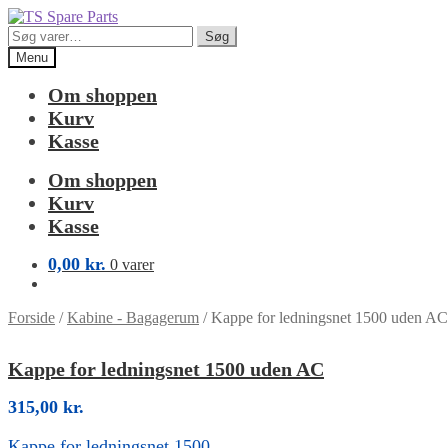
Spring
Spring
til
til
Søg
Søg
navigation
indhold
efter:
Menu
Om shoppen
Kurv
Kasse
Om shoppen
Kurv
Kasse
0,00
kr.
0 varer
Forside
/
Kabine - Bagagerum
/
Kappe for ledningsnet 1500 uden AC
Kappe for ledningsnet 1500 uden AC
315,00
kr.
Kappe for ledningsnet 1500