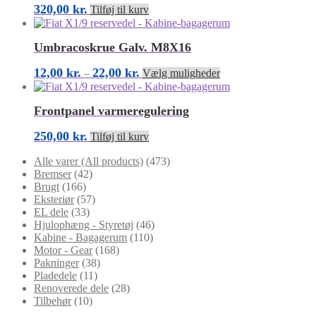
320,00
kr.
Tilføj til kurv
Umbracoskrue Galv. M8X16
Prisinterval:
Dette
12,00
kr.
22,00
kr.
–
Vælg muligheder
12,00 kr.
vare
til
har
22,00 kr.
flere
Frontpanel varmeregulering
varianter.
Mulighederne
250,00
kr.
Tilføj til kurv
kan
vælges
Alle varer (All products)
(473)
på
Bremser
(42)
varesiden
Brugt
(166)
Eksteriør
(57)
EL dele
(33)
Hjulophæng - Styretøj
(46)
Kabine - Bagagerum
(110)
Motor - Gear
(168)
Pakninger
(38)
Pladedele
(11)
Renoverede dele
(28)
Tilbehør
(10)