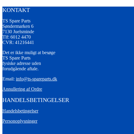
KONTAKT
TS Spare Parts
Søndermarken 6
7130 Juelsminde
Tlf: 6012 4470
CVR: 41216441
Det er ikke muligt at besøge
TS Spare Parts
fysiske adresse uden
forudgående aftale.
Email:
info@ts-spareparts.dk
Annullering af Ordre
HANDELSBETINGELSER
Handelsbetingelser
Personoplysninger