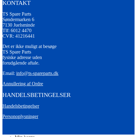
KONTAKT
TS Spare Parts
Søndermarken 6
7130 Juelsminde
Tlf: 6012 4470
CVR: 41216441
Det er ikke muligt at besøge
TS Spare Parts
fysiske adresse uden
forudgående aftale.
Email:
info@ts-spareparts.dk
Annullering af Ordre
HANDELSBETINGELSER
Handelsbetingelser
Personoplysninger