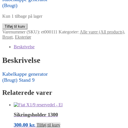
(Brugt)
Kun 1 tilbage på lager
Kabelkappe
Tilføj til kurv
Generator
Varenummer (SKU):
et000111
Kategorier:
Alle varer (All products)
,
antal
Brugt
,
Eksteriør
Beskrivelse
Beskrivelse
Kabelkappe generator
(Brugt) Stand 9
Relaterede varer
Sikringsholder 1300
300,00
kr.
Tilføj til kurv