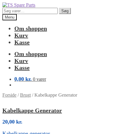
Spring
Spring
til
til
Søg
Søg
navigation
indhold
efter:
Menu
Om shoppen
Kurv
Kasse
Om shoppen
Kurv
Kasse
0,00
kr.
0 varer
Forside
/
Brugt
/
Kabelkappe Generator
Kabelkappe Generator
20,00
kr.
Kabelkappe generator