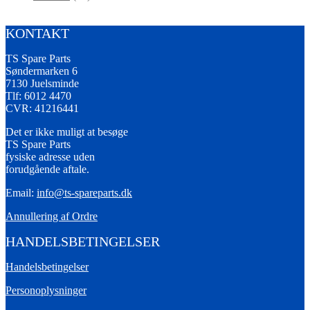
KONTAKT
TS Spare Parts
Søndermarken 6
7130 Juelsminde
Tlf: 6012 4470
CVR: 41216441
Det er ikke muligt at besøge
TS Spare Parts
fysiske adresse uden
forudgående aftale.
Email:
info@ts-spareparts.dk
Annullering af Ordre
HANDELSBETINGELSER
Handelsbetingelser
Personoplysninger