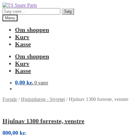
Spring
Spring
til
til
Søg
Søg
navigation
indhold
efter:
Menu
Om shoppen
Kurv
Kasse
Om shoppen
Kurv
Kasse
0,00
kr.
0 varer
Forside
/
Hjulophæng - Styretøj
/
Hjulnav 1300 forreste, venstre
Hjulnav 1300 forreste, venstre
800,00
kr.