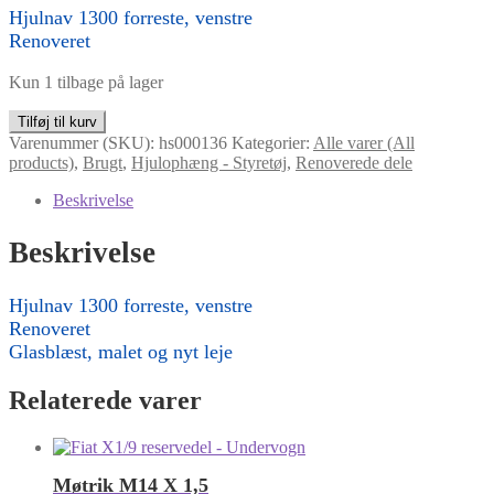
Hjulnav 1300 forreste, venstre
Renoveret
Kun 1 tilbage på lager
Hjulnav
Tilføj til kurv
1300
Varenummer (SKU):
hs000136
Kategorier:
Alle varer (All
forreste,
products)
,
Brugt
,
Hjulophæng - Styretøj
,
Renoverede dele
venstre
antal
Beskrivelse
Beskrivelse
Hjulnav 1300 forreste, venstre
Renoveret
Glasblæst, malet og nyt leje
Relaterede varer
Møtrik M14 X 1,5