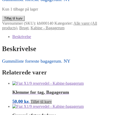
Kun 1 tilbage på lager
Gummiliste
Tilføj til kurv
forreste
Varenummer (SKU):
kb000140
Kategorier:
Alle varer (All
bagagerum
products)
,
Brugt
,
Kabine - Bagagerum
antal
Beskrivelse
Beskrivelse
Gummiliste forreste bagagerum. NY
Relaterede varer
Klemme for tag, Bagagerum
50,00
kr.
Tilføj til kurv