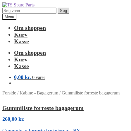
Spring
Spring
til
til
Søg
Søg
navigation
indhold
efter:
Menu
Om shoppen
Kurv
Kasse
Om shoppen
Kurv
Kasse
0,00
kr.
0 varer
Forside
/
Kabine - Bagagerum
/
Gummiliste forreste bagagerum
Gummiliste forreste bagagerum
260,00
kr.
Gummiliste forreste bagagerum. NY