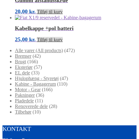
Gummi afstandsskrue
20,00
kr.
Tilføj til kurv
Kabelkappe +pol batteri
25,00
kr.
Tilføj til kurv
Alle varer (All products)
(472)
Bremser
(42)
Brugt
(166)
Eksteriør
(57)
EL dele
(33)
Hjulophæng - Styretøj
(47)
Kabine - Bagagerum
(110)
Motor - Gear
(166)
Pakninger
(36)
Pladedele
(11)
Renoverede dele
(28)
Tilbehør
(10)
KONTAKT