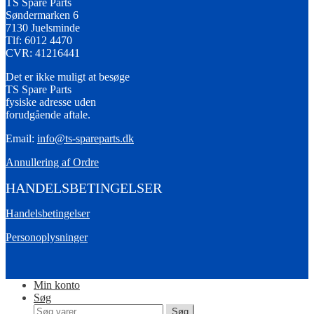
TS Spare Parts
Søndermarken 6
7130 Juelsminde
Tlf: 6012 4470
CVR: 41216441
Det er ikke muligt at besøge
TS Spare Parts
fysiske adresse uden
forudgående aftale.
Email:
info@ts-spareparts.dk
Annullering af Ordre
HANDELSBETINGELSER
Handelsbetingelser
Personoplysninger
Min konto
Søg
Søg
Søg