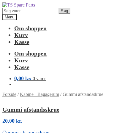
Spring
Spring
til
til
Søg
Søg
navigation
indhold
efter:
Menu
Om shoppen
Kurv
Kasse
Om shoppen
Kurv
Kasse
0,00
kr.
0 varer
Forside
/
Kabine - Bagagerum
/
Gummi afstandsskrue
Gummi afstandsskrue
20,00
kr.
Gummi afstandsskrue