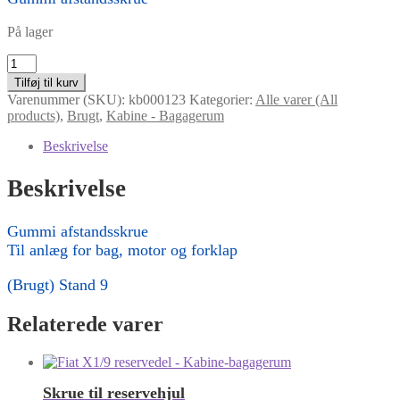
På lager
Gummi
afstandsskrue
Tilføj til kurv
antal
Varenummer (SKU):
kb000123
Kategorier:
Alle varer (All
products)
,
Brugt
,
Kabine - Bagagerum
Beskrivelse
Beskrivelse
Gummi afstandsskrue
Til anlæg for bag, motor og forklap
(Brugt) Stand 9
Relaterede varer
Skrue til reservehjul