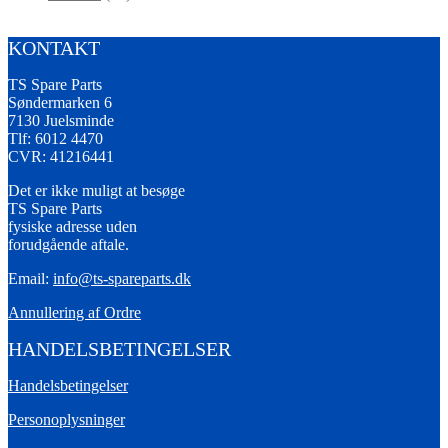
KONTAKT
TS Spare Parts
Søndermarken 6
7130 Juelsminde
Tlf: 6012 4470
CVR: 41216441
Det er ikke muligt at besøge
TS Spare Parts
fysiske adresse uden
forudgående aftale.
Email:
info@ts-spareparts.dk
Annullering af Ordre
HANDELSBETINGELSER
Handelsbetingelser
Personoplysninger