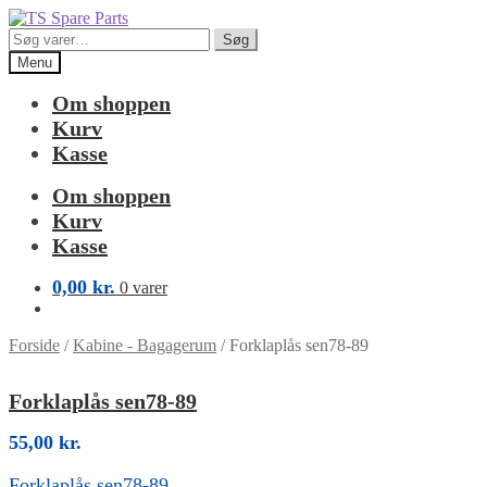
Spring
Spring
til
til
Søg
Søg
navigation
indhold
efter:
Menu
Om shoppen
Kurv
Kasse
Om shoppen
Kurv
Kasse
0,00
kr.
0 varer
Forside
/
Kabine - Bagagerum
/
Forklaplås sen78-89
Forklaplås sen78-89
55,00
kr.
Forklaplås sen78-89