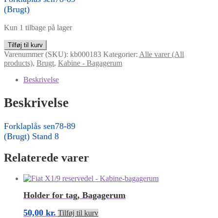
(Brugt)
Kun 1 tilbage på lager
Forklaplås
Tilføj til kurv
sen78-
Varenummer (SKU):
kb000183
Kategorier:
Alle varer (All
89
products)
,
Brugt
,
Kabine - Bagagerum
antal
Beskrivelse
Beskrivelse
Forklaplås sen78-89
(Brugt) Stand 8
Relaterede varer
Holder for tag, Bagagerum
50,00
kr.
Tilføj til kurv