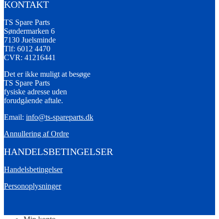
KONTAKT
TS Spare Parts
Søndermarken 6
7130 Juelsminde
Tlf: 6012 4470
CVR: 41216441
Det er ikke muligt at besøge
TS Spare Parts
fysiske adresse uden
forudgående aftale.
Email:
info@ts-spareparts.dk
Annullering af Ordre
HANDELSBETINGELSER
Handelsbetingelser
Personoplysninger