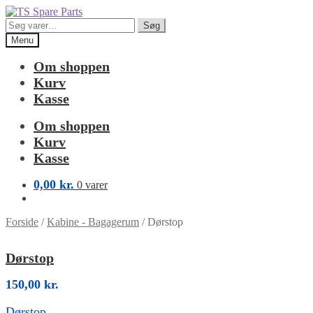
Spring
Spring
til
til
Søg
Søg
navigation
indhold
efter:
Menu
Om shoppen
Kurv
Kasse
Om shoppen
Kurv
Kasse
0,00
kr.
0 varer
Forside
/
Kabine - Bagagerum
/
Dørstop
Dørstop
150,00
kr.
Dørstop