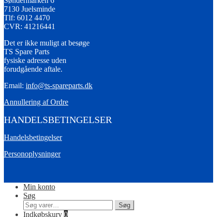
Søndermarken 6
7130 Juelsminde
Tlf: 6012 4470
CVR: 41216441
Det er ikke muligt at besøge
TS Spare Parts
fysiske adresse uden
forudgående aftale.
Email:
info@ts-spareparts.dk
Annullering af Ordre
HANDELSBETINGELSER
Handelsbetingelser
Personoplysninger
Min konto
Søg
Søg
Søg
efter:
Indkøbskurv
0