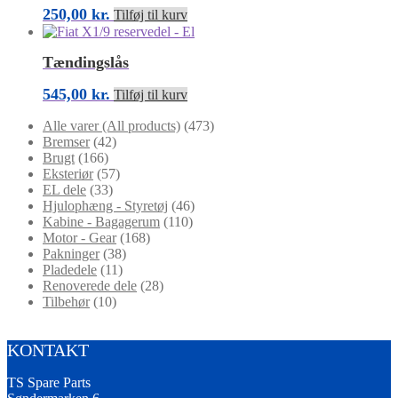
250,00
kr.
Tilføj til kurv
Tændingslås
545,00
kr.
Tilføj til kurv
Alle varer (All products)
(473)
Bremser
(42)
Brugt
(166)
Eksteriør
(57)
EL dele
(33)
Hjulophæng - Styretøj
(46)
Kabine - Bagagerum
(110)
Motor - Gear
(168)
Pakninger
(38)
Pladedele
(11)
Renoverede dele
(28)
Tilbehør
(10)
KONTAKT
TS Spare Parts