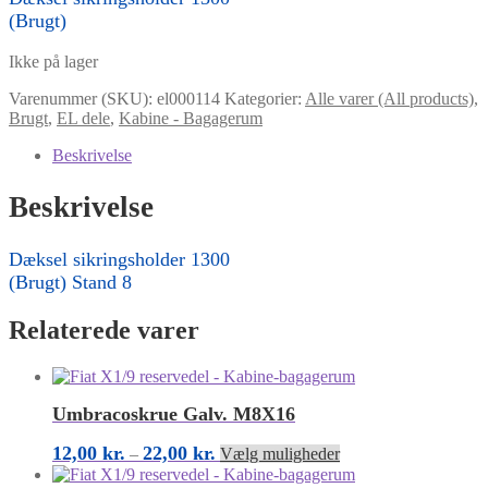
(Brugt)
Ikke på lager
Varenummer (SKU):
el000114
Kategorier:
Alle varer (All products)
,
Brugt
,
EL dele
,
Kabine - Bagagerum
Beskrivelse
Beskrivelse
Dæksel sikringsholder 1300
(Brugt) Stand 8
Relaterede varer
Umbracoskrue Galv. M8X16
Prisinterval:
Dette
12,00
kr.
22,00
kr.
–
Vælg muligheder
12,00 kr.
vare