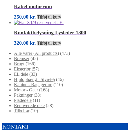
til
har
22,00 kr.
flere
Kabel motorrum
varianter.
Mulighederne
250,00
kr.
Tilføj til kurv
kan
vælges
på
Kontaktbelysning Lysleder 1300
varesiden
320,00
kr.
Tilføj til kurv
Alle varer (All products)
(473)
Bremser
(42)
Brugt
(166)
Eksteriør
(57)
EL dele
(33)
Hjulophæng - Styretøj
(46)
Kabine - Bagagerum
(110)
Motor - Gear
(168)
Pakninger
(38)
Pladedele
(11)
Renoverede dele
(28)
Tilbehør
(10)
KONTAKT