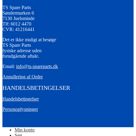
TS Spare Parts
Søndermarken 6
7130 Juelsminde
Tlf: 6012 4470
CVR: 41216441
Det er ikke muligt at besøge
TS Spare Parts
fysiske adresse uden
forudgående aftale.
Email:
info@ts-spareparts.dk
Annullering af Ordre
HANDELSBETINGELSER
Handelsbetingelser
Personoplysninger
Min konto
Søg