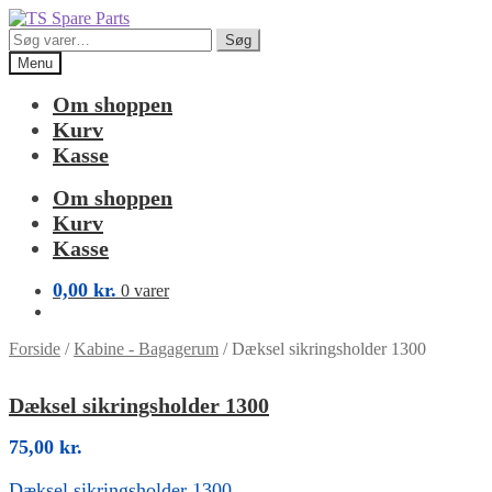
Spring
Spring
til
til
Søg
Søg
navigation
indhold
efter:
Menu
Om shoppen
Kurv
Kasse
Om shoppen
Kurv
Kasse
0,00
kr.
0 varer
Forside
/
Kabine - Bagagerum
/
Dæksel sikringsholder 1300
Dæksel sikringsholder 1300
75,00
kr.
Dæksel sikringsholder 1300