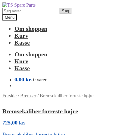
Spring
Spring
til
til
Søg
Søg
navigation
indhold
efter:
Menu
Om shoppen
Kurv
Kasse
Om shoppen
Kurv
Kasse
0,00
kr.
0 varer
Forside
/
Bremser
/
Bremsekaliber forreste højre
Bremsekaliber forreste højre
725,00
kr.
Bremsekaliber forreste højre