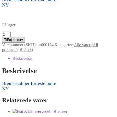
NY
På lager
Bremsekaliber
forreste
Tilføj til kurv
højre
Varenummer (SKU):
br000124
Kategorier:
Alle varer (All
antal
products)
,
Bremser
Beskrivelse
Beskrivelse
Bremsekaliber forreste højre
NY
Relaterede varer