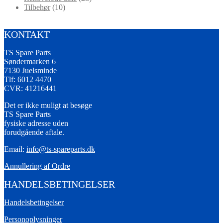
Tilbehør
(10)
KONTAKT
TS Spare Parts
Søndermarken 6
7130 Juelsminde
Tlf: 6012 4470
CVR: 41216441
Det er ikke muligt at besøge
TS Spare Parts
fysiske adresse uden
forudgående aftale.
Email:
info@ts-spareparts.dk
Annullering af Ordre
HANDELSBETINGELSER
Handelsbetingelser
Personoplysninger