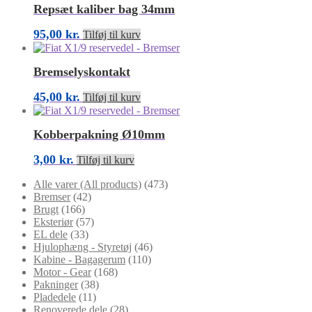
Repsæt kaliber bag 34mm
95,00
kr.
Tilføj til kurv
Bremselyskontakt
45,00
kr.
Tilføj til kurv
Kobberpakning Ø10mm
3,00
kr.
Tilføj til kurv
Alle varer (All products)
(473)
Bremser
(42)
Brugt
(166)
Eksteriør
(57)
EL dele
(33)
Hjulophæng - Styretøj
(46)
Kabine - Bagagerum
(110)
Motor - Gear
(168)
Pakninger
(38)
Pladedele
(11)
Renoverede dele
(28)