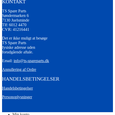
KONTAKT
TS Spare Parts
Søndermarken 6
7130 Juelsminde
Tlf: 6012 4470
CVR: 41216441
Det er ikke muligt at besøge
TS Spare Parts
fysiske adresse uden
forudgående aftale.
Email:
info@ts-spareparts.dk
Annullering af Ordre
HANDELSBETINGELSER
Handelsbetingelser
Personoplysninger
Min konto