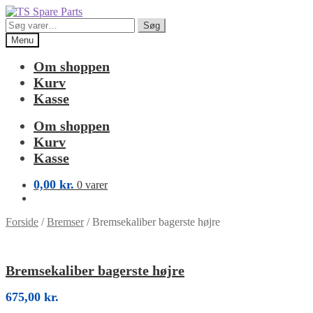
Spring
Spring
til
til
Søg
Søg
navigation
indhold
efter:
Menu
Om shoppen
Kurv
Kasse
Om shoppen
Kurv
Kasse
0,00
kr.
0 varer
Forside
/
Bremser
/
Bremsekaliber bagerste højre
Bremsekaliber bagerste højre
675,00
kr.