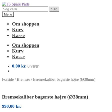
Spring
Spring
til
til
Søg
Søg
navigation
indhold
efter:
Menu
Om shoppen
Kurv
Kasse
Om shoppen
Kurv
Kasse
0,00
kr.
0 varer
Forside
/
Bremser
/
Bremsekaliber bagerste højre (Ø38mm)
Bremsekaliber bagerste højre (Ø38mm)
990,00
kr.