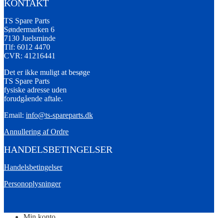
KONTAKT
TS Spare Parts
Søndermarken 6
7130 Juelsminde
Tlf: 6012 4470
CVR: 41216441
Det er ikke muligt at besøge
TS Spare Parts
fysiske adresse uden
forudgående aftale.
Email:
info@ts-spareparts.dk
Annullering af Ordre
HANDELSBETINGELSER
Handelsbetingelser
Personoplysninger
Min konto