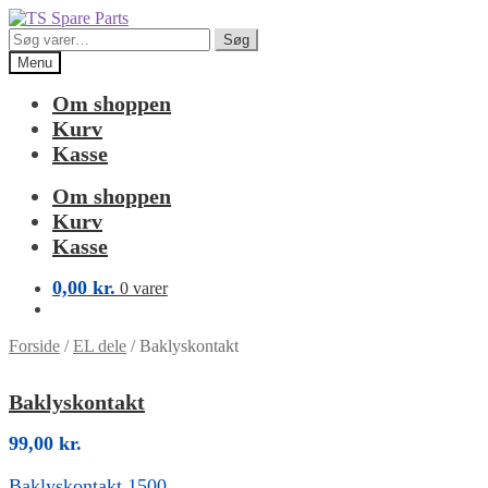
Spring
Spring
til
til
Søg
Søg
navigation
indhold
efter:
Menu
Om shoppen
Kurv
Kasse
Om shoppen
Kurv
Kasse
0,00
kr.
0 varer
Forside
/
EL dele
/
Baklyskontakt
Baklyskontakt
99,00
kr.
Baklyskontakt 1500