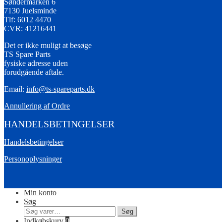
Søndermarken 6
7130 Juelsminde
Tlf: 6012 4470
CVR: 41216441
Det er ikke muligt at besøge
TS Spare Parts
fysiske adresse uden
forudgående aftale.
Email:
info@ts-spareparts.dk
Annullering af Ordre
HANDELSBETINGELSER
Handelsbetingelser
Personoplysninger
Min konto
Søg
Søg
Søg
efter:
Indkøbskurv
0