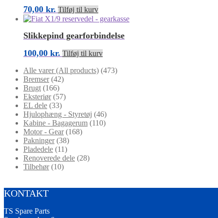
70,00
kr.
Tilføj til kurv
Slikkepind gearforbindelse
100,00
kr.
Tilføj til kurv
Alle varer (All products)
(473)
Bremser
(42)
Brugt
(166)
Eksteriør
(57)
EL dele
(33)
Hjulophæng - Styretøj
(46)
Kabine - Bagagerum
(110)
Motor - Gear
(168)
Pakninger
(38)
Pladedele
(11)
Renoverede dele
(28)
Tilbehør
(10)
KONTAKT
TS Spare Parts