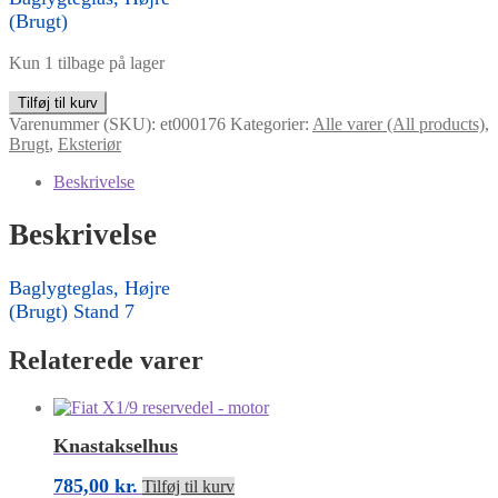
(Brugt)
Kun 1 tilbage på lager
Baglygteglas,
Tilføj til kurv
Højre
Varenummer (SKU):
et000176
Kategorier:
Alle varer (All products)
,
antal
Brugt
,
Eksteriør
Beskrivelse
Beskrivelse
Baglygteglas, Højre
(Brugt) Stand 7
Relaterede varer
Knastakselhus
785,00
kr.
Tilføj til kurv