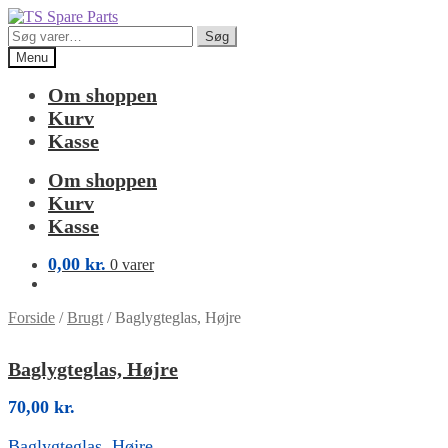
Spring
Spring
til
til
Søg
Søg
navigation
indhold
efter:
Menu
Om shoppen
Kurv
Kasse
Om shoppen
Kurv
Kasse
0,00
kr.
0 varer
Forside
/
Brugt
/
Baglygteglas, Højre
Baglygteglas, Højre
70,00
kr.
Baglygteglas, Højre