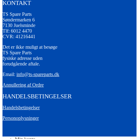
KONTAKT
TS Spare Parts
Søndermarken 6
7130 Juelsminde
Tlf: 6012 4470
CVR: 41216441
Det er ikke muligt at besøge
TS Spare Parts
fysiske adresse uden
forudgående aftale.
Email:
info@ts-spareparts.dk
Annullering af Ordre
HANDELSBETINGELSER
Handelsbetingelser
Personoplysninger