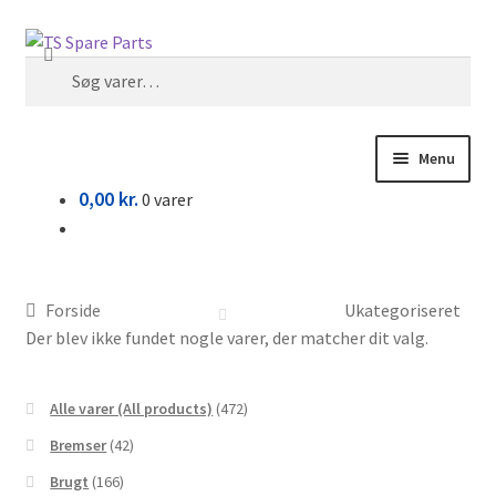
Spring
Spring
Søg
til
til
Søg
navigation
indhold
efter:
Menu
0,00
kr.
0 varer
Om shoppen
Kurv
Forside
Ukategoriseret
Der blev ikke fundet nogle varer, der matcher dit valg.
Kasse
Alle varer (All products)
(472)
Bremser
(42)
Brugt
(166)