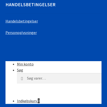
HANDELSBETINGELSER
Handelsbetingelser
Personoplysninger
Min konto
Søg
Søg
Søg
efter:
Indkøbskurv
0