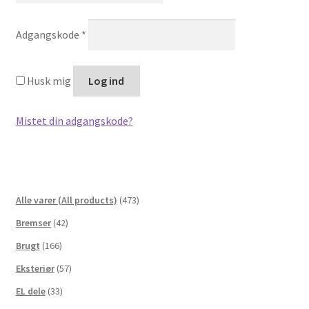
Påkrævet
Adgangskode
*
Husk mig
Log ind
Mistet din adgangskode?
Alle varer (All products)
(473)
Bremser
(42)
Brugt
(166)
Eksteriør
(57)
EL dele
(33)