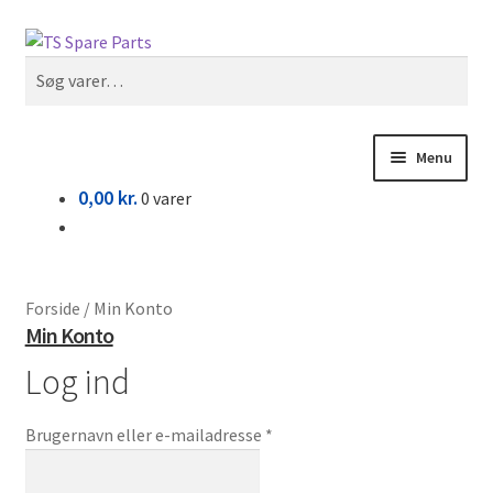
Spring
Spring
Søg
til
til
Søg
navigation
indhold
efter:
Menu
0,00
kr.
0 varer
Om shoppen
Kurv
Forside
/
Min Konto
Min Konto
Kasse
Log ind
Påkrævet
Brugernavn eller e-mailadresse
*