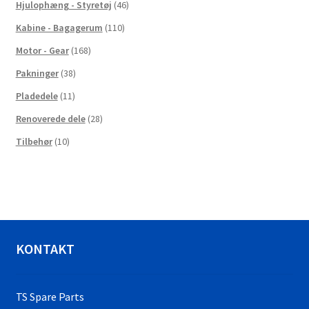
Hjulophæng - Styretøj
(46)
Kabine - Bagagerum
(110)
Motor - Gear
(168)
Pakninger
(38)
Pladedele
(11)
Renoverede dele
(28)
Tilbehør
(10)
KONTAKT
TS Spare Parts