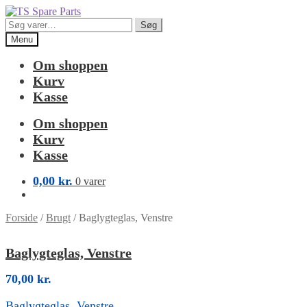
Spring
Spring
til
til
Søg
Søg
navigation
indhold
efter:
Menu
Om shoppen
Kurv
Kasse
Om shoppen
Kurv
Kasse
0,00
kr.
0 varer
Forside
/
Brugt
/
Baglygteglas, Venstre
Baglygteglas, Venstre
70,00
kr.
Baglygteglas, Venstre