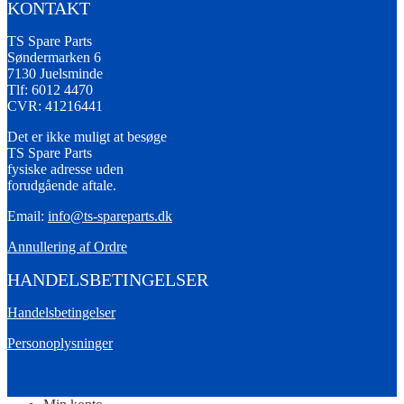
KONTAKT
TS Spare Parts
Søndermarken 6
7130 Juelsminde
Tlf: 6012 4470
CVR: 41216441
Det er ikke muligt at besøge
TS Spare Parts
fysiske adresse uden
forudgående aftale.
Email:
info@ts-spareparts.dk
Annullering af Ordre
HANDELSBETINGELSER
Handelsbetingelser
Personoplysninger