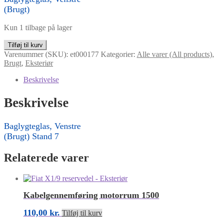
(Brugt)
Kun 1 tilbage på lager
Baglygteglas,
Tilføj til kurv
Venstre
Varenummer (SKU):
et000177
Kategorier:
Alle varer (All products)
,
antal
Brugt
,
Eksteriør
Beskrivelse
Beskrivelse
Baglygteglas, Venstre
(Brugt) Stand 7
Relaterede varer
Kabelgennemføring motorrum 1500
110,00
kr.
Tilføj til kurv